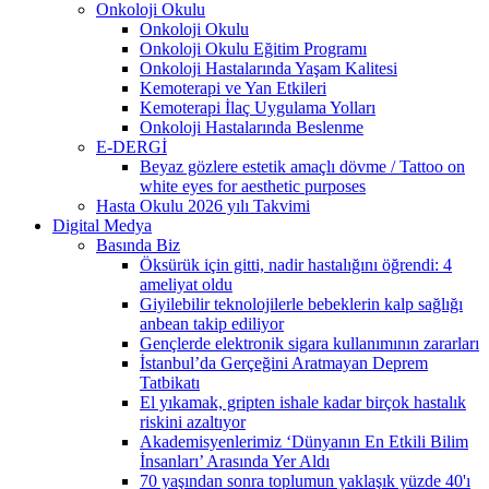
Onkoloji Okulu
Onkoloji Okulu
Onkoloji Okulu Eğitim Programı
Onkoloji Hastalarında Yaşam Kalitesi
Kemoterapi ve Yan Etkileri
Kemoterapi İlaç Uygulama Yolları
Onkoloji Hastalarında Beslenme
E-DERGİ
Beyaz gözlere estetik amaçlı dövme / Tattoo on
white eyes for aesthetic purposes
Hasta Okulu 2026 yılı Takvimi
Digital Medya
Basında Biz
Öksürük için gitti, nadir hastalığını öğrendi: 4
ameliyat oldu
Giyilebilir teknolojilerle bebeklerin kalp sağlığı
anbean takip ediliyor
Gençlerde elektronik sigara kullanımının zararları
İstanbul’da Gerçeğini Aratmayan Deprem
Tatbikatı
El yıkamak, gripten ishale kadar birçok hastalık
riskini azaltıyor
Akademisyenlerimiz ‘Dünyanın En Etkili Bilim
İnsanları’ Arasında Yer Aldı
70 yaşından sonra toplumun yaklaşık yüzde 40'ı