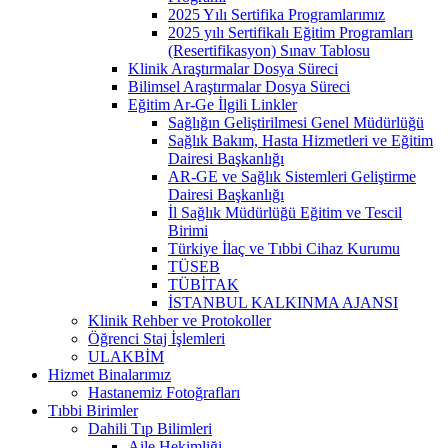
2025 Yılı Sertifika Programlarımız
2025 yılı Sertifikalı Eğitim Programları
(Resertifikasyon) Sınav Tablosu
Klinik Araştırmalar Dosya Süreci
Bilimsel Araştırmalar Dosya Süreci
Eğitim Ar-Ge İlgili Linkler
Sağlığın Geliştirilmesi Genel Müdürlüğü
Sağlık Bakım, Hasta Hizmetleri ve Eğitim
Dairesi Başkanlığı
AR-GE ve Sağlık Sistemleri Geliştirme
Dairesi Başkanlığı
İl Sağlık Müdürlüğü Eğitim ve Tescil
Birimi
Türkiye İlaç ve Tıbbi Cihaz Kurumu
TÜSEB
TÜBİTAK
İSTANBUL KALKINMA AJANSI
Klinik Rehber ve Protokoller
Öğrenci Staj İşlemleri
ULAKBİM
Hizmet Binalarımız
Hastanemiz Fotoğrafları
Tıbbi Birimler
Dahili Tıp Bilimleri
Aile Hekimliği