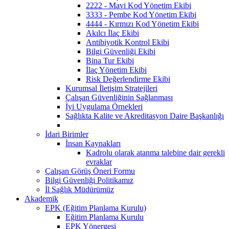
2222 - Mavi Kod Yönetim Ekibi
3333 - Pembe Kod Yönetim Ekibi
4444 - Kırmızı Kod Yönetim Ekibi
Akılcı İlaç Ekibi
Antibiyotik Kontrol Ekibi
Bilgi Güvenliği Ekibi
Bina Tur Ekibi
İlaç Yönetim Ekibi
Risk Değerlendirme Ekibi
Kurumsal İletişim Stratejileri
Çalışan Güvenliğinin Sağlanması
İyi Uygulama Örnekleri
Sağlıkta Kalite ve Akreditasyon Daire Başkanlığı
İdari Birimler
İnsan Kaynakları
Kadrolu olarak atanma talebine dair gerekli
evraklar
Çalışan Görüş Öneri Formu
Bilgi Güvenliği Politikamız
İl Sağlık Müdürümüz
Akademik
EPK (Eğitim Planlama Kurulu)
Eğitim Planlama Kurulu
EPK Yönergesi