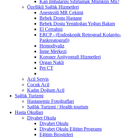
Kan İmhalarını Sıfırlamak Mümkün Mü?
Özellikli Sağlık Hizmetleri
Anestezili MR Çekimi
Bebek Dostu Hastane
Bebek Dostu Yenidoğan Yoğun Bakım
El Cerrahisi
ERCP - (Endoskopik Retrograd Kolanjio-
Pankreatografi)
Hemodiyaliz
İnme Merkezi
Koroner Anjiyografi Hizmetleri
Organ Nakli
Pet CT
Acil Servis
Çocuk Acil
Kadın Doğum Acil
Sağlık Turizmi
Hastanemiz Fotoğrafları
Sağlık Turizmi / Health tourism
Hasta Okulları
Diyabet Okulu
Diyabet Okulu
Diyabet Okulu Eğitim Programı
Eğitim Broşürleri