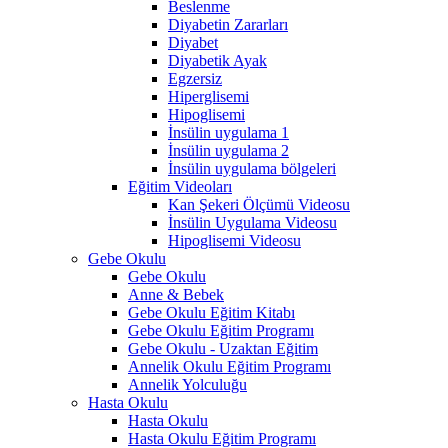
Beslenme
Diyabetin Zararları
Diyabet
Diyabetik Ayak
Egzersiz
Hiperglisemi
Hipoglisemi
İnsülin uygulama 1
İnsülin uygulama 2
İnsülin uygulama bölgeleri
Eğitim Videoları
Kan Şekeri Ölçümü Videosu
İnsülin Uygulama Videosu
Hipoglisemi Videosu
Gebe Okulu
Gebe Okulu
Anne & Bebek
Gebe Okulu Eğitim Kitabı
Gebe Okulu Eğitim Programı
Gebe Okulu - Uzaktan Eğitim
Annelik Okulu Eğitim Programı
Annelik Yolculuğu
Hasta Okulu
Hasta Okulu
Hasta Okulu Eğitim Programı