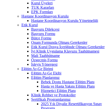
Kurul Üyeleri
TUK Kararları
EPK Formları
Hastane Koordinasyon Kurulu
Hastane Koordinasyon Kurulu Yönetmeliği
Etik Kurul
Başvuru Dilekçesi
Başvuru Formu
Bütçe Formu
Onam Formunda Olması Gerekenler
Etik Kurul Dosya İçeriğinde Olması Gerekenler
İyi Klinik Uygulama Klavuzu Taahütnamesi
Mali Taahhütname
Özgeçmiş Formu
İşleyiş Yönergesi
Eğitim Ar-Ge Birimi
Eğitim Ar-Ge Ekibi
Eğitim Planlarımız
Bebek Dostu Hastane Eğitim Planı
Hasta ve Hasta Yakını Eğitim Planı
Hizmetiçi Eğitim Planı
Klinik Rehber ve Protokoller
Sertifikalı Programlarımız
2025 Yılı Diyaliz Resertifikasyon Sınav
Programı