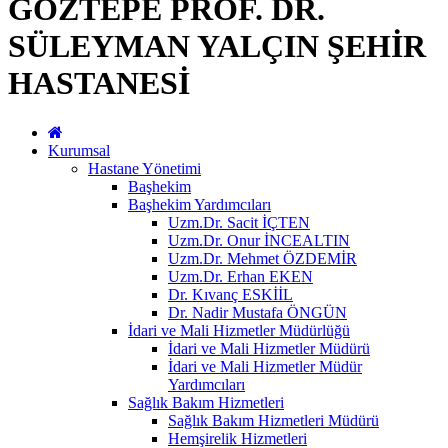
GÖZTEPE PROF. DR.
SÜLEYMAN YALÇIN ŞEHİR
HASTANESİ
Kurumsal
Hastane Yönetimi
Başhekim
Başhekim Yardımcıları
Uzm.Dr. Sacit İÇTEN
Uzm.Dr. Onur İNCEALTIN
Uzm.Dr. Mehmet ÖZDEMİR
Uzm.Dr. Erhan EKEN
Dr. Kıvanç ESKİİL
Dr. Nadir Mustafa ÖNGÜN
İdari ve Mali Hizmetler Müdürlüğü
İdari ve Mali Hizmetler Müdürü
İdari ve Mali Hizmetler Müdür
Yardımcıları
Sağlık Bakım Hizmetleri
Sağlık Bakım Hizmetleri Müdürü
Hemşirelik Hizmetleri