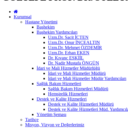
Kurumsal
Hastane Yönetimi
Başhekim
Başhekim Yardımcıları
Uzm.Dr. Sacit İÇTEN
Uzm.Dr. Onur İNCEALTIN
Uzm.Dr. Mehmet ÖZDEMİR
Uzm.Dr. Erhan EKEN
Dr. Kıvanç ESKİİL
Dr. Nadir Mustafa ÖNGÜN
İdari ve Mali Hizmetler Müdürlüğü
İdari ve Mali Hizmetler Müdürü
İdari ve Mali Hizmetler Müdür Yardımcıları
Sağlık Bakım Hizmetleri
Sağlık Bakım Hizmetleri Müdürü
Hemşirelik Hizmetleri
Destek ve Kalite Hizmetleri
Destek ve Kalite Hizmetleri Müdürü
Destek ve Kalite Hizmetleri Müd. Yardımcıla
Yönetim Şeması
Tarihçe
Misyon, Vizyon ve Değerlerimiz