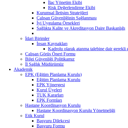
İlaç Yönetim Ekibi
Risk Değerlendirme Ekibi
Kurumsal İletişim Stratejileri
Çalışan Güvenliğinin Sağlanması
İyi Uygulama Örnekleri
Sağlıkta Kalite ve Akreditasyon Daire Başkanlığı
İdari Birimler
İnsan Kaynakları
Kadrolu olarak atanma talebine dair gerekli 
Çalışan Görüş Öneri Formu
Bilgi Güvenliği Politikamız
İl Sağlık Müdürümüz
Akademik
EPK (Eğitim Planlama Kurulu)
Eğitim Planlama Kurulu
EPK Yönergesi
Kurul Üyeleri
TUK Kararları
EPK Formları
Hastane Koordinasyon Kurulu
Hastane Koordinasyon Kurulu Yönetmeliği
Etik Kurul
Başvuru Dilekçesi
Başvuru Formu