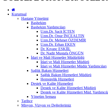
Kurumsal
Hastane Yönetimi
Başhekim
Başhekim Yardımcıları
Uzm.Dr. Sacit İÇTEN
Uzm.Dr. Onur İNCEALTIN
Uzm.Dr. Mehmet ÖZDEMİR
Uzm.Dr. Erhan EKEN
Dr. Kıvanç ESKİİL
Dr. Nadir Mustafa ÖNGÜN
İdari ve Mali Hizmetler Müdürlüğü
İdari ve Mali Hizmetler Müdürü
İdari ve Mali Hizmetler Müdür Yardımcıları
Sağlık Bakım Hizmetleri
Sağlık Bakım Hizmetleri Müdürü
Hemşirelik Hizmetleri
Destek ve Kalite Hizmetleri
Destek ve Kalite Hizmetleri Müdürü
Destek ve Kalite Hizmetleri Müd. Yardımcıla
Yönetim Şeması
Tarihçe
Misyon, Vizyon ve Değerlerimiz