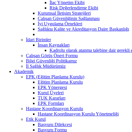
İlaç Yönetim Ekibi
Risk Değerlendirme Ekibi
Kurumsal İletişim Stratejileri
Çalışan Güvenliğinin Sağlanması
İyi Uygulama Örnekleri
Sağlıkta Kalite ve Akreditasyon Daire Başkanlığı
İdari Birimler
İnsan Kaynakları
Kadrolu olarak atanma talebine dair gerekli 
Çalışan Görüş Öneri Formu
Bilgi Güvenliği Politikamız
İl Sağlık Müdürümüz
Akademik
EPK (Eğitim Planlama Kurulu)
Eğitim Planlama Kurulu
EPK Yönergesi
Kurul Üyeleri
TUK Kararları
EPK Formları
Hastane Koordinasyon Kurulu
Hastane Koordinasyon Kurulu Yönetmeliği
Etik Kurul
Başvuru Dilekçesi
Başvuru Formu