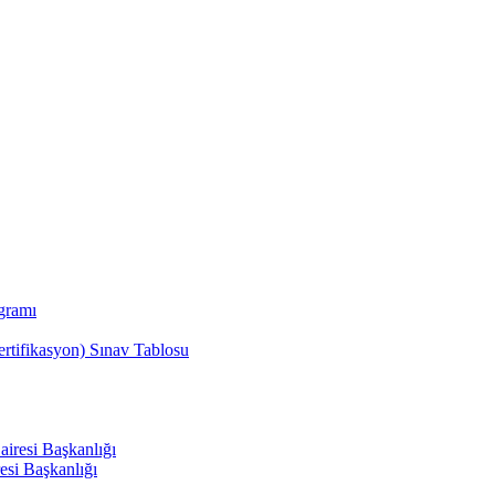
ogramı
sertifikasyon) Sınav Tablosu
airesi Başkanlığı
esi Başkanlığı