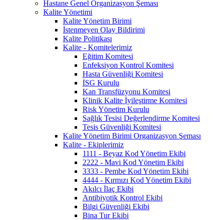
Hastane Genel Organizasyon Şeması
Kalite Yönetimi
Kalite Yönetim Birimi
İstenmeyen Olay Bildirimi
Kalite Politikası
Kalite - Komitelerimiz
Eğitim Komitesi
Enfeksiyon Kontrol Komitesi
Hasta Güvenliği Komitesi
İSG Kurulu
Kan Transfüzyonu Komitesi
Klinik Kalite İyileştirme Komitesi
Risk Yönetim Kurulu
Sağlık Tesisi Değerlendirme Komitesi
Tesis Güvenliği Komitesi
Kalite Yönetim Birimi Organizasyon Şeması
Kalite - Ekiplerimiz
1111 - Beyaz Kod Yönetim Ekibi
2222 - Mavi Kod Yönetim Ekibi
3333 - Pembe Kod Yönetim Ekibi
4444 - Kırmızı Kod Yönetim Ekibi
Akılcı İlaç Ekibi
Antibiyotik Kontrol Ekibi
Bilgi Güvenliği Ekibi
Bina Tur Ekibi