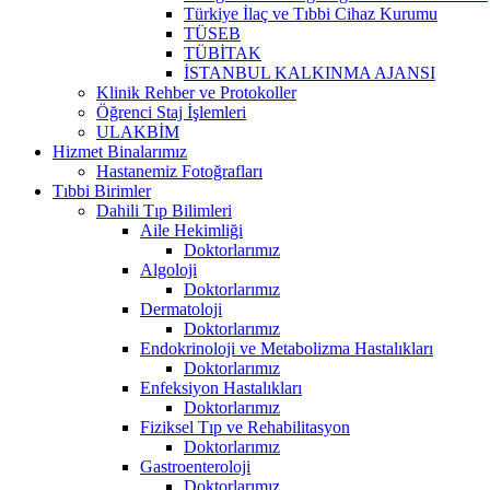
Türkiye İlaç ve Tıbbi Cihaz Kurumu
TÜSEB
TÜBİTAK
İSTANBUL KALKINMA AJANSI
Klinik Rehber ve Protokoller
Öğrenci Staj İşlemleri
ULAKBİM
Hizmet Binalarımız
Hastanemiz Fotoğrafları
Tıbbi Birimler
Dahili Tıp Bilimleri
Aile Hekimliği
Doktorlarımız
Algoloji
Doktorlarımız
Dermatoloji
Doktorlarımız
Endokrinoloji ve Metabolizma Hastalıkları
Doktorlarımız
Enfeksiyon Hastalıkları
Doktorlarımız
Fiziksel Tıp ve Rehabilitasyon
Doktorlarımız
Gastroenteroloji
Doktorlarımız