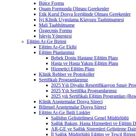
Bütçe Formu
Onam Formunda Olması Gerekenler
Etik Kurul Dosya İçeriğinde Olması Gerekenler
İyi Klinik Uygulama Klavuzu Taahütnamesi
Mali Taahhütname
Özgeçmiş Formu
İşleyiş Yönergesi
Eğitim Ar-Ge Birimi
Eğitim Ar-Ge Ekibi
Eğitim Planlarımız
Bebek Dostu Hastane Eğitim Planı
Hasta ve Hasta Yakını Eğitim Planı
Hizmetiçi Eğitim Planı
Klinik Rehber ve Protokoller
Sertifikalı Programlarımız
2025 Yılı Diyaliz Resertifikasyon Sınav Pr
2025 Yılı Sertifika Programlarımız
2025 yılı Sertifikalı Eğitim Programları (Re
Klinik Araştırmalar Dosya Süreci
Bilimsel Araştırmalar Dosya Süreci
Eğitim Ar-Ge İlgili Linkler
Sağlığın Geliştirilmesi Genel Müdürlüğü
Sağlık Bakım, Hasta Hizmetleri ve Eğitim D
AR-GE ve Sağlık Sistemleri Geliştirme Dair
İl Sağlık Müdürlüğü Eğitim ve Tescil Birimi