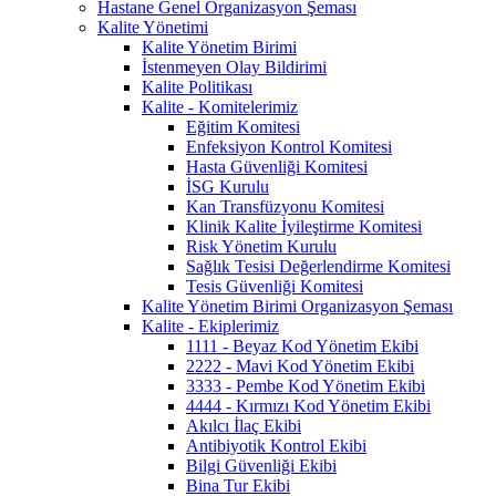
Hastane Genel Organizasyon Şeması
Kalite Yönetimi
Kalite Yönetim Birimi
İstenmeyen Olay Bildirimi
Kalite Politikası
Kalite - Komitelerimiz
Eğitim Komitesi
Enfeksiyon Kontrol Komitesi
Hasta Güvenliği Komitesi
İSG Kurulu
Kan Transfüzyonu Komitesi
Klinik Kalite İyileştirme Komitesi
Risk Yönetim Kurulu
Sağlık Tesisi Değerlendirme Komitesi
Tesis Güvenliği Komitesi
Kalite Yönetim Birimi Organizasyon Şeması
Kalite - Ekiplerimiz
1111 - Beyaz Kod Yönetim Ekibi
2222 - Mavi Kod Yönetim Ekibi
3333 - Pembe Kod Yönetim Ekibi
4444 - Kırmızı Kod Yönetim Ekibi
Akılcı İlaç Ekibi
Antibiyotik Kontrol Ekibi
Bilgi Güvenliği Ekibi
Bina Tur Ekibi