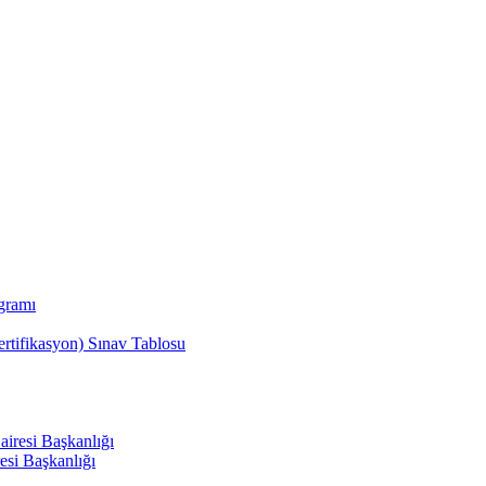
ogramı
sertifikasyon) Sınav Tablosu
airesi Başkanlığı
esi Başkanlığı