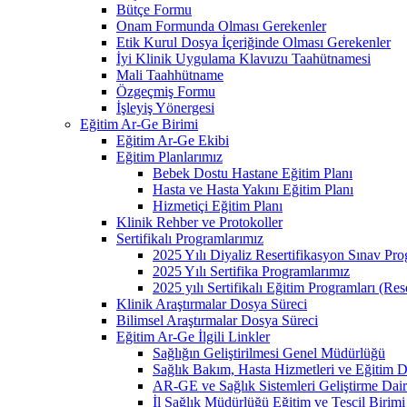
Bütçe Formu
Onam Formunda Olması Gerekenler
Etik Kurul Dosya İçeriğinde Olması Gerekenler
İyi Klinik Uygulama Klavuzu Taahütnamesi
Mali Taahhütname
Özgeçmiş Formu
İşleyiş Yönergesi
Eğitim Ar-Ge Birimi
Eğitim Ar-Ge Ekibi
Eğitim Planlarımız
Bebek Dostu Hastane Eğitim Planı
Hasta ve Hasta Yakını Eğitim Planı
Hizmetiçi Eğitim Planı
Klinik Rehber ve Protokoller
Sertifikalı Programlarımız
2025 Yılı Diyaliz Resertifikasyon Sınav Pr
2025 Yılı Sertifika Programlarımız
2025 yılı Sertifikalı Eğitim Programları (Re
Klinik Araştırmalar Dosya Süreci
Bilimsel Araştırmalar Dosya Süreci
Eğitim Ar-Ge İlgili Linkler
Sağlığın Geliştirilmesi Genel Müdürlüğü
Sağlık Bakım, Hasta Hizmetleri ve Eğitim D
AR-GE ve Sağlık Sistemleri Geliştirme Dair
İl Sağlık Müdürlüğü Eğitim ve Tescil Birimi