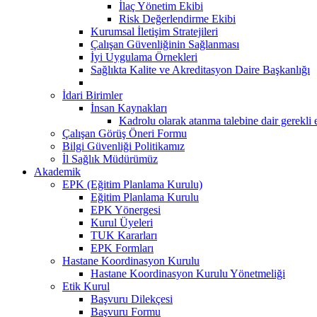
İlaç Yönetim Ekibi
Risk Değerlendirme Ekibi
Kurumsal İletişim Stratejileri
Çalışan Güvenliğinin Sağlanması
İyi Uygulama Örnekleri
Sağlıkta Kalite ve Akreditasyon Daire Başkanlığı
İdari Birimler
İnsan Kaynakları
Kadrolu olarak atanma talebine dair gerekli 
Çalışan Görüş Öneri Formu
Bilgi Güvenliği Politikamız
İl Sağlık Müdürümüz
Akademik
EPK (Eğitim Planlama Kurulu)
Eğitim Planlama Kurulu
EPK Yönergesi
Kurul Üyeleri
TUK Kararları
EPK Formları
Hastane Koordinasyon Kurulu
Hastane Koordinasyon Kurulu Yönetmeliği
Etik Kurul
Başvuru Dilekçesi
Başvuru Formu