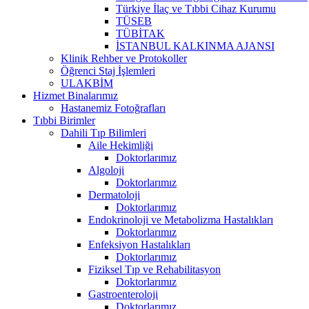
Türkiye İlaç ve Tıbbi Cihaz Kurumu
TÜSEB
TÜBİTAK
İSTANBUL KALKINMA AJANSI
Klinik Rehber ve Protokoller
Öğrenci Staj İşlemleri
ULAKBİM
Hizmet Binalarımız
Hastanemiz Fotoğrafları
Tıbbi Birimler
Dahili Tıp Bilimleri
Aile Hekimliği
Doktorlarımız
Algoloji
Doktorlarımız
Dermatoloji
Doktorlarımız
Endokrinoloji ve Metabolizma Hastalıkları
Doktorlarımız
Enfeksiyon Hastalıkları
Doktorlarımız
Fiziksel Tıp ve Rehabilitasyon
Doktorlarımız
Gastroenteroloji
Doktorlarımız