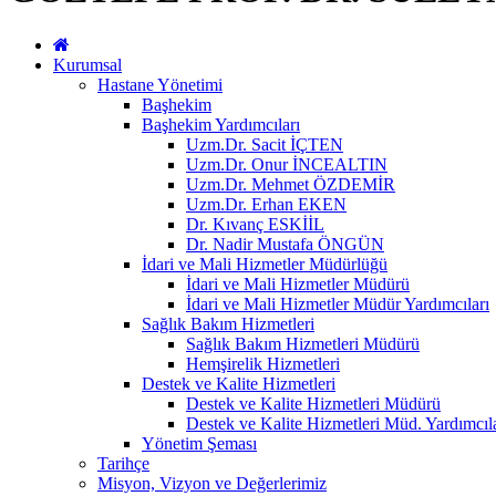
Kurumsal
Hastane Yönetimi
Başhekim
Başhekim Yardımcıları
Uzm.Dr. Sacit İÇTEN
Uzm.Dr. Onur İNCEALTIN
Uzm.Dr. Mehmet ÖZDEMİR
Uzm.Dr. Erhan EKEN
Dr. Kıvanç ESKİİL
Dr. Nadir Mustafa ÖNGÜN
İdari ve Mali Hizmetler Müdürlüğü
İdari ve Mali Hizmetler Müdürü
İdari ve Mali Hizmetler Müdür Yardımcıları
Sağlık Bakım Hizmetleri
Sağlık Bakım Hizmetleri Müdürü
Hemşirelik Hizmetleri
Destek ve Kalite Hizmetleri
Destek ve Kalite Hizmetleri Müdürü
Destek ve Kalite Hizmetleri Müd. Yardımcıla
Yönetim Şeması
Tarihçe
Misyon, Vizyon ve Değerlerimiz