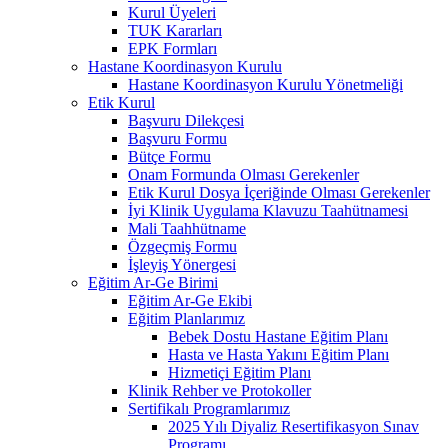
Kurul Üyeleri
TUK Kararları
EPK Formları
Hastane Koordinasyon Kurulu
Hastane Koordinasyon Kurulu Yönetmeliği
Etik Kurul
Başvuru Dilekçesi
Başvuru Formu
Bütçe Formu
Onam Formunda Olması Gerekenler
Etik Kurul Dosya İçeriğinde Olması Gerekenler
İyi Klinik Uygulama Klavuzu Taahütnamesi
Mali Taahhütname
Özgeçmiş Formu
İşleyiş Yönergesi
Eğitim Ar-Ge Birimi
Eğitim Ar-Ge Ekibi
Eğitim Planlarımız
Bebek Dostu Hastane Eğitim Planı
Hasta ve Hasta Yakını Eğitim Planı
Hizmetiçi Eğitim Planı
Klinik Rehber ve Protokoller
Sertifikalı Programlarımız
2025 Yılı Diyaliz Resertifikasyon Sınav
Programı