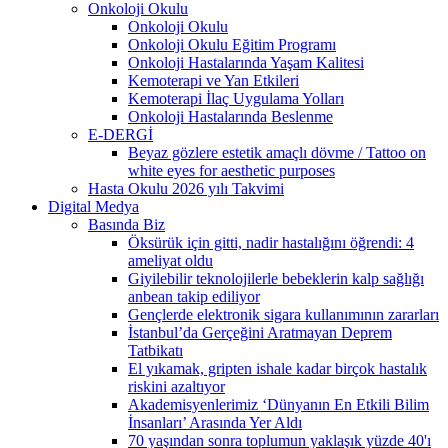
Onkoloji Okulu
Onkoloji Okulu
Onkoloji Okulu Eğitim Programı
Onkoloji Hastalarında Yaşam Kalitesi
Kemoterapi ve Yan Etkileri
Kemoterapi İlaç Uygulama Yolları
Onkoloji Hastalarında Beslenme
E-DERGİ
Beyaz gözlere estetik amaçlı dövme / Tattoo on
white eyes for aesthetic purposes
Hasta Okulu 2026 yılı Takvimi
Digital Medya
Basında Biz
Öksürük için gitti, nadir hastalığını öğrendi: 4
ameliyat oldu
Giyilebilir teknolojilerle bebeklerin kalp sağlığı
anbean takip ediliyor
Gençlerde elektronik sigara kullanımının zararları
İstanbul’da Gerçeğini Aratmayan Deprem
Tatbikatı
El yıkamak, gripten ishale kadar birçok hastalık
riskini azaltıyor
Akademisyenlerimiz ‘Dünyanın En Etkili Bilim
İnsanları’ Arasında Yer Aldı
70 yaşından sonra toplumun yaklaşık yüzde 40'ı