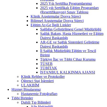
2025 Yılı Sertifika Programlarımız
2025 yılı Sertifikalı Eğitim Programları
(Resertifikasyon) Sınav Tablosu
Klinik Araştırmalar Dosya Süreci
Bilimsel Araştırmalar Dosya Süreci
Eğitim Ar-Ge İlgili Linkler
Sağlığın Geliştirilmesi Genel Müdürlüğü
Sağlık Bakım, Hasta Hizmetleri ve Eğitim
Dairesi Başkanlığı
AR-GE ve Sağlık Sistemleri Geliştirme
Dairesi Başkanlığı
İl Sağlık Müdürlüğü Eğitim ve Tescil
Birimi
Türkiye İlaç ve Tıbbi Cihaz Kurumu
TÜSEB
TÜBİTAK
İSTANBUL KALKINMA AJANSI
Klinik Rehber ve Protokoller
Öğrenci Staj İşlemleri
ULAKBİM
Hizmet Binalarımız
Hastanemiz Fotoğrafları
Tıbbi Birimler
Dahili Tıp Bilimleri
Aile Hekimliği