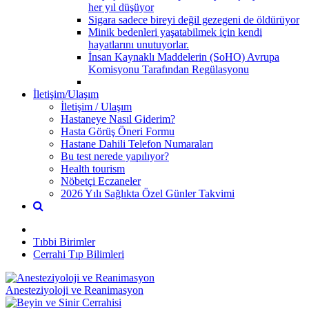
her yıl düşüyor
Sigara sadece bireyi değil gezegeni de öldürüyor
Minik bedenleri yaşatabilmek için kendi
hayatlarını unutuyorlar.
İnsan Kaynaklı Maddelerin (SoHO) Avrupa
Komisyonu Tarafından Regülasyonu
İletişim/Ulaşım
İletişim / Ulaşım
Hastaneye Nasıl Giderim?
Hasta Görüş Öneri Formu
Hastane Dahili Telefon Numaraları
Bu test nerede yapılıyor?
Health tourism
Nöbetçi Eczaneler
2026 Yılı Sağlıkta Özel Günler Takvimi
Tıbbi Birimler
Cerrahi Tıp Bilimleri
Anesteziyoloji ve Reanimasyon