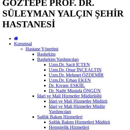
GÖZTEPE PROF. DR.
SÜLEYMAN YALÇIN ŞEHİR
HASTANESİ
Kurumsal
Hastane Yönetimi
Başhekim
Başhekim Yardımcıları
Uzm.Dr. Sacit İÇTEN
Uzm.Dr. Onur İNCEALTIN
Uzm.Dr. Mehmet ÖZDEMİR
Uzm.Dr. Erhan EKEN
Dr. Kıvanç ESKİİL
Dr. Nadir Mustafa ÖNGÜN
İdari ve Mali Hizmetler Müdürlüğü
İdari ve Mali Hizmetler Müdürü
İdari ve Mali Hizmetler Müdür
Yardımcıları
Sağlık Bakım Hizmetleri
Sağlık Bakım Hizmetleri Müdürü
Hemşirelik Hizmetleri