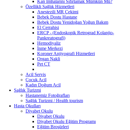
Kan İmhalarını Sıfırlamak Mümkün Mü?
Özellikli Sağlık Hizmetleri
Anestezili MR Çekimi
Bebek Dostu Hastane
Bebek Dostu Yenidoğan Yoğun Bakım
El Cerrahisi
ERCP - (Endoskopik Retrograd Kolanjio-
Pankreatografi)
Hemodiyaliz
İnme Merkezi
Koroner Anjiyografi Hizmetleri
Organ Nakli
Pet CT
Acil Servis
Çocuk Acil
Kadın Doğum Acil
Sağlık Turizmi
Hastanemiz Fotoğrafları
Sağlık Turizmi / Health tourism
Hasta Okulları
Diyabet Okulu
Diyabet Okulu
Diyabet Okulu Eğitim Programı
Eğitim Broşürleri