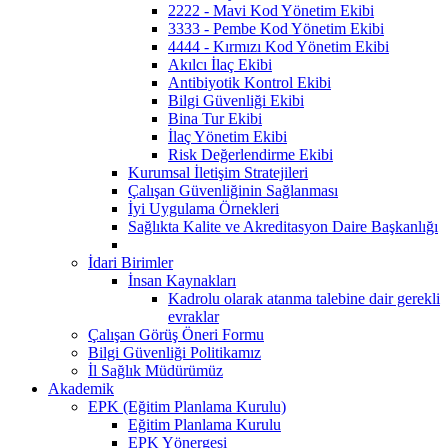
2222 - Mavi Kod Yönetim Ekibi
3333 - Pembe Kod Yönetim Ekibi
4444 - Kırmızı Kod Yönetim Ekibi
Akılcı İlaç Ekibi
Antibiyotik Kontrol Ekibi
Bilgi Güvenliği Ekibi
Bina Tur Ekibi
İlaç Yönetim Ekibi
Risk Değerlendirme Ekibi
Kurumsal İletişim Stratejileri
Çalışan Güvenliğinin Sağlanması
İyi Uygulama Örnekleri
Sağlıkta Kalite ve Akreditasyon Daire Başkanlığı
İdari Birimler
İnsan Kaynakları
Kadrolu olarak atanma talebine dair gerekli
evraklar
Çalışan Görüş Öneri Formu
Bilgi Güvenliği Politikamız
İl Sağlık Müdürümüz
Akademik
EPK (Eğitim Planlama Kurulu)
Eğitim Planlama Kurulu
EPK Yönergesi