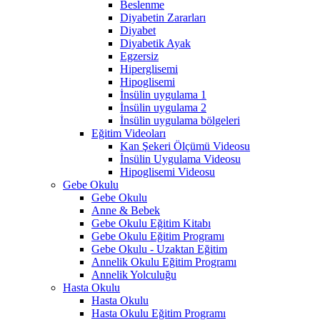
Beslenme
Diyabetin Zararları
Diyabet
Diyabetik Ayak
Egzersiz
Hiperglisemi
Hipoglisemi
İnsülin uygulama 1
İnsülin uygulama 2
İnsülin uygulama bölgeleri
Eğitim Videoları
Kan Şekeri Ölçümü Videosu
İnsülin Uygulama Videosu
Hipoglisemi Videosu
Gebe Okulu
Gebe Okulu
Anne & Bebek
Gebe Okulu Eğitim Kitabı
Gebe Okulu Eğitim Programı
Gebe Okulu - Uzaktan Eğitim
Annelik Okulu Eğitim Programı
Annelik Yolculuğu
Hasta Okulu
Hasta Okulu
Hasta Okulu Eğitim Programı