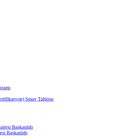
ogramı
sertifikasyon) Sınav Tablosu
airesi Başkanlığı
esi Başkanlığı