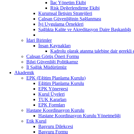
İlaç Yönetim Ekibi
Risk Değerlendirme Ekibi
Kurumsal İletişim Stratejileri
Çalışan Güvenliğinin Sağlanması
İyi Uygulama Örnekleri
Sağlıkta Kalite ve Akreditasyon Daire Başkanlığı
İdari Birimler
İnsan Kaynakları
Kadrolu olarak atanma talebine dair gerekli 
Çalışan Görüş Öneri Formu
Bilgi Güvenliği Politikamız
İl Sağlık Müdürümüz
Akademik
EPK (Eğitim Planlama Kurulu)
Eğitim Planlama Kurulu
EPK Yönergesi
Kurul Üyeleri
TUK Kararları
EPK Formları
Hastane Koordinasyon Kurulu
Hastane Koordinasyon Kurulu Yönetmeliği
Etik Kurul
Başvuru Dilekçesi
Başvuru Formu