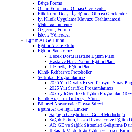
Bütçe Formu
Onam Formunda Olması Gerekenler
Etik Kurul Dosya İçeriğinde Olması Gerekenler
İyi Klinik Uygulama Klavuzu Taahütnamesi
Mali Taahhütname
Özgeçmiş Formu
İşleyiş Yönergesi
Eğitim Ar-Ge Birimi
Eğitim Ar-Ge Ekibi
Eğitim Planlarımız
Bebek Dostu Hastane Eğitim Planı
Hasta ve Hasta Yakını Eğitim Planı
Hizmetiçi Eğitim Planı
Klinik Rehber ve Protokoller
Sertifikalı Programlarımız
2025 Yılı Diyaliz Resertifikasyon Sınav Pr
2025 Yılı Sertifika Programlarımız
2025 yılı Sertifikalı Eğitim Programları (Re
Klinik Araştırmalar Dosya Süreci
Bilimsel Araştırmalar Dosya Süreci
Eğitim Ar-Ge İlgili Linkler
Sağlığın Geliştirilmesi Genel Müdürlüğü
Sağlık Bakım, Hasta Hizmetleri ve Eğitim D
AR-GE ve Sağlık Sistemleri Geliştirme Dair
İl Sağlık Müdürlüğü Eğitim ve Tescil Birimi