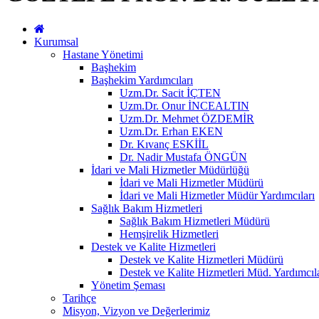
Kurumsal
Hastane Yönetimi
Başhekim
Başhekim Yardımcıları
Uzm.Dr. Sacit İÇTEN
Uzm.Dr. Onur İNCEALTIN
Uzm.Dr. Mehmet ÖZDEMİR
Uzm.Dr. Erhan EKEN
Dr. Kıvanç ESKİİL
Dr. Nadir Mustafa ÖNGÜN
İdari ve Mali Hizmetler Müdürlüğü
İdari ve Mali Hizmetler Müdürü
İdari ve Mali Hizmetler Müdür Yardımcıları
Sağlık Bakım Hizmetleri
Sağlık Bakım Hizmetleri Müdürü
Hemşirelik Hizmetleri
Destek ve Kalite Hizmetleri
Destek ve Kalite Hizmetleri Müdürü
Destek ve Kalite Hizmetleri Müd. Yardımcıla
Yönetim Şeması
Tarihçe
Misyon, Vizyon ve Değerlerimiz