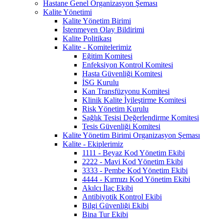
Hastane Genel Organizasyon Şeması
Kalite Yönetimi
Kalite Yönetim Birimi
İstenmeyen Olay Bildirimi
Kalite Politikası
Kalite - Komitelerimiz
Eğitim Komitesi
Enfeksiyon Kontrol Komitesi
Hasta Güvenliği Komitesi
İSG Kurulu
Kan Transfüzyonu Komitesi
Klinik Kalite İyileştirme Komitesi
Risk Yönetim Kurulu
Sağlık Tesisi Değerlendirme Komitesi
Tesis Güvenliği Komitesi
Kalite Yönetim Birimi Organizasyon Şeması
Kalite - Ekiplerimiz
1111 - Beyaz Kod Yönetim Ekibi
2222 - Mavi Kod Yönetim Ekibi
3333 - Pembe Kod Yönetim Ekibi
4444 - Kırmızı Kod Yönetim Ekibi
Akılcı İlaç Ekibi
Antibiyotik Kontrol Ekibi
Bilgi Güvenliği Ekibi
Bina Tur Ekibi