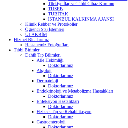
Türkiye İlaç ve Tıbbi Cihaz Kurumu
TÜSEB
TÜBİTAK
İSTANBUL KALKINMA AJANSI
Klinik Rehber ve Protokoller
Öğrenci Staj İşlemleri
ULAKBİM
Hizmet Binalarımız
Hastanemiz Fotoğrafları
Tıbbi Birimler
Dahili Tıp Bilimleri
Aile Hekimliği
Doktorlarımız
Algoloji
Doktorlarımız
Dermatoloji
Doktorlarımız
Endokrinoloji ve Metabolizma Hastalıkları
Doktorlarımız
Enfeksiyon Hastalıkları
Doktorlarımız
Fiziksel Tıp ve Rehabilitasyon
Doktorlarımız
Gastroenteroloji
Doktorlarımız