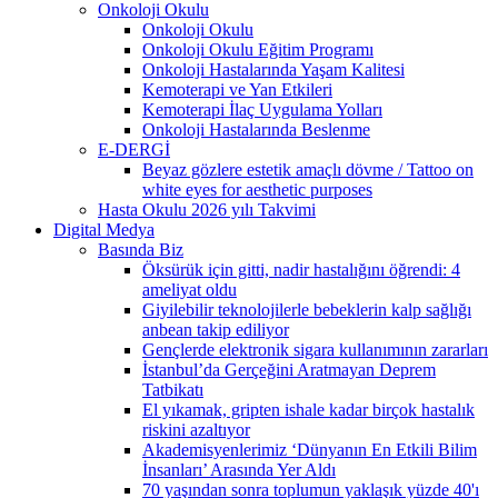
Onkoloji Okulu
Onkoloji Okulu
Onkoloji Okulu Eğitim Programı
Onkoloji Hastalarında Yaşam Kalitesi
Kemoterapi ve Yan Etkileri
Kemoterapi İlaç Uygulama Yolları
Onkoloji Hastalarında Beslenme
E-DERGİ
Beyaz gözlere estetik amaçlı dövme / Tattoo on
white eyes for aesthetic purposes
Hasta Okulu 2026 yılı Takvimi
Digital Medya
Basında Biz
Öksürük için gitti, nadir hastalığını öğrendi: 4
ameliyat oldu
Giyilebilir teknolojilerle bebeklerin kalp sağlığı
anbean takip ediliyor
Gençlerde elektronik sigara kullanımının zararları
İstanbul’da Gerçeğini Aratmayan Deprem
Tatbikatı
El yıkamak, gripten ishale kadar birçok hastalık
riskini azaltıyor
Akademisyenlerimiz ‘Dünyanın En Etkili Bilim
İnsanları’ Arasında Yer Aldı
70 yaşından sonra toplumun yaklaşık yüzde 40'ı