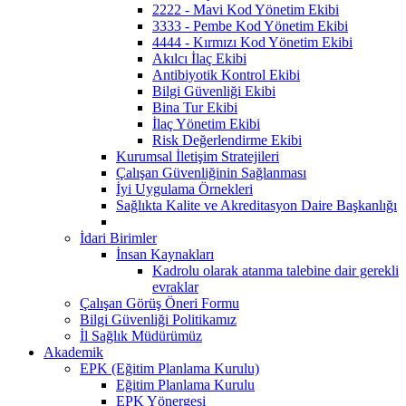
2222 - Mavi Kod Yönetim Ekibi
3333 - Pembe Kod Yönetim Ekibi
4444 - Kırmızı Kod Yönetim Ekibi
Akılcı İlaç Ekibi
Antibiyotik Kontrol Ekibi
Bilgi Güvenliği Ekibi
Bina Tur Ekibi
İlaç Yönetim Ekibi
Risk Değerlendirme Ekibi
Kurumsal İletişim Stratejileri
Çalışan Güvenliğinin Sağlanması
İyi Uygulama Örnekleri
Sağlıkta Kalite ve Akreditasyon Daire Başkanlığı
İdari Birimler
İnsan Kaynakları
Kadrolu olarak atanma talebine dair gerekli
evraklar
Çalışan Görüş Öneri Formu
Bilgi Güvenliği Politikamız
İl Sağlık Müdürümüz
Akademik
EPK (Eğitim Planlama Kurulu)
Eğitim Planlama Kurulu
EPK Yönergesi