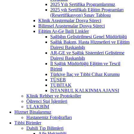
2025 Yılı Sertifika Programlarımız
2025 yılı Sertifikalı Eğitim Programları
(Resertifikasyon) Sınav Tablosu
Klinik Araştırmalar Dosya Süreci
Bilimsel Araştırmalar Dosya Süreci
Eğitim Ar-Ge İlgili Linkler
Sağlığın Geliştirilmesi Genel Müdürlüğü
Sağlık Bakım, Hasta Hizmetleri ve Eğitim
Dairesi Başkanlığı
AR-GE ve Sağlık Sistemleri Geliştirme
Dairesi Başkanlığı
İl Sağlık Müdürlüğü Eğitim ve Tescil
Birimi
Türkiye İlaç ve Tıbbi Cihaz Kurumu
TÜSEB
TÜBİTAK
İSTANBUL KALKINMA AJANSI
Klinik Rehber ve Protokoller
Öğrenci Staj İşlemleri
ULAKBİM
Hizmet Binalarımız
Hastanemiz Fotoğrafları
Tıbbi Birimler
Dahili Tıp Bilimleri
Aile Hekimliği