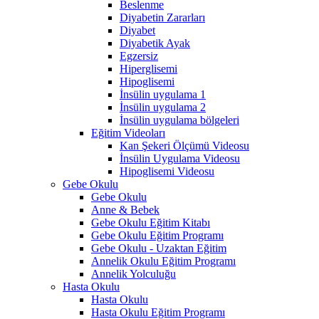
Beslenme
Diyabetin Zararları
Diyabet
Diyabetik Ayak
Egzersiz
Hiperglisemi
Hipoglisemi
İnsülin uygulama 1
İnsülin uygulama 2
İnsülin uygulama bölgeleri
Eğitim Videoları
Kan Şekeri Ölçümü Videosu
İnsülin Uygulama Videosu
Hipoglisemi Videosu
Gebe Okulu
Gebe Okulu
Anne & Bebek
Gebe Okulu Eğitim Kitabı
Gebe Okulu Eğitim Programı
Gebe Okulu - Uzaktan Eğitim
Annelik Okulu Eğitim Programı
Annelik Yolculuğu
Hasta Okulu
Hasta Okulu
Hasta Okulu Eğitim Programı