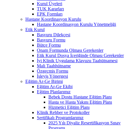
Kurul Üyeleri
TUK Kararları
EPK Formları
Hastane Koordinasyon Kurulu
Hastane Koordinasyon Kurulu Yönetmeliği
Etik Kurul
Başvuru Dilekçesi
Başvuru Formu
Bütçe Formu
Onam Formunda Olması Gerekenler
Etik Kurul Dosya İçeriğinde Olması Gerekenler
İyi Klinik Uygulama Klavuzu Taahütnamesi
Mali Taahhütname
Özgeçmiş Formu
İşleyiş Yönergesi
Eğitim Ar-Ge Birimi
Eğitim Ar-Ge Ekibi
Eğitim Planlarımız
Bebek Dostu Hastane Eğitim Planı
Hasta ve Hasta Yakını Eğitim Planı
Hizmetiçi Eğitim Planı
Klinik Rehber ve Protokoller
Sertifikalı Programlarımız
2025 Yılı Diyaliz Resertifikasyon Sınav
Programı