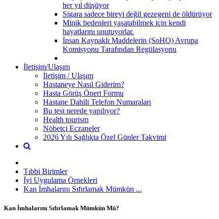
her yıl düşüyor
Sigara sadece bireyi değil gezegeni de öldürüyor
Minik bedenleri yaşatabilmek için kendi
hayatlarını unutuyorlar.
İnsan Kaynaklı Maddelerin (SoHO) Avrupa
Komisyonu Tarafından Regülasyonu
İletişim/Ulaşım
İletişim / Ulaşım
Hastaneye Nasıl Giderim?
Hasta Görüş Öneri Formu
Hastane Dahili Telefon Numaraları
Bu test nerede yapılıyor?
Health tourism
Nöbetçi Eczaneler
2026 Yılı Sağlıkta Özel Günler Takvimi
Tıbbi Birimler
İyi Uygulama Örnekleri
Kan İmhalarını Sıfırlamak Mümkün ...
Kan İmhalarını Sıfırlamak Mümkün Mü?