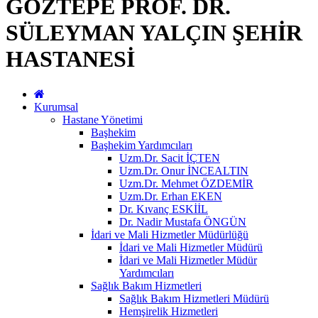
GÖZTEPE PROF. DR.
SÜLEYMAN YALÇIN ŞEHİR
HASTANESİ
Kurumsal
Hastane Yönetimi
Başhekim
Başhekim Yardımcıları
Uzm.Dr. Sacit İÇTEN
Uzm.Dr. Onur İNCEALTIN
Uzm.Dr. Mehmet ÖZDEMİR
Uzm.Dr. Erhan EKEN
Dr. Kıvanç ESKİİL
Dr. Nadir Mustafa ÖNGÜN
İdari ve Mali Hizmetler Müdürlüğü
İdari ve Mali Hizmetler Müdürü
İdari ve Mali Hizmetler Müdür
Yardımcıları
Sağlık Bakım Hizmetleri
Sağlık Bakım Hizmetleri Müdürü
Hemşirelik Hizmetleri