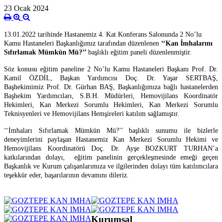
23 Ocak 2024
13.01.2022 tarihinde Hastanemiz 4. Kat Konferans Salonunda 2 No’lu
Kamu Hastaneleri Başkanlığımız tarafından düzenlenen
‘‘Kan İmhalarını
Sıfırlamak Mümkün Mü?’’
başlıklı eğitim paneli düzenlenmiştir.
Söz konusu eğitim paneline 2 No’lu Kamu Hastaneleri Başkanı Prof. Dr.
Kamil ÖZDİL, Başkan Yardımcısı Doç. Dr. Yaşar SERTBAŞ,
Başhekimimiz Prof. Dr. Gürhan BAŞ, Başkanlığımıza bağlı hastanelerden
Başhekim Yardımcıları, S.B.H. Müdürleri, Hemovijilans Koordinatör
Hekimleri, Kan Merkezi Sorumlu Hekimleri, Kan Merkezi Sorumlu
Teknisyenleri ve Hemovijilans Hemşireleri katılım sağlamıştır.
‘‘İmhaları Sıfırlamak Mümkün Mü?’’ başlıklı sunumu ile bizlerle
deneyimlerini paylaşan Hastanemiz Kan Merkezi Sorumlu Hekimi ve
Hemovijilans Koordinatörü Doç. Dr. Ayşe BOZKURT TURHAN’a
katkılarından dolayı, e
ğitim panelinin gerçekleşmesinde emeği geçen
Başkanlık ve Kurum çalışanlarımıza ve ilgilerinden dolayı tüm katılımcılara
teşekkür eder, başarılarının devamını dileriz.
Kurumsal