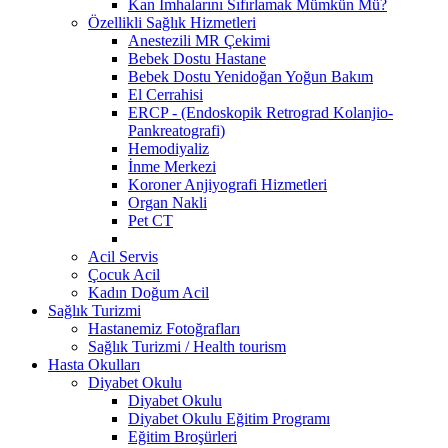
Kan İmhalarını Sıfırlamak Mümkün Mü?
Özellikli Sağlık Hizmetleri
Anestezili MR Çekimi
Bebek Dostu Hastane
Bebek Dostu Yenidoğan Yoğun Bakım
El Cerrahisi
ERCP - (Endoskopik Retrograd Kolanjio-
Pankreatografi)
Hemodiyaliz
İnme Merkezi
Koroner Anjiyografi Hizmetleri
Organ Nakli
Pet CT
Acil Servis
Çocuk Acil
Kadın Doğum Acil
Sağlık Turizmi
Hastanemiz Fotoğrafları
Sağlık Turizmi / Health tourism
Hasta Okulları
Diyabet Okulu
Diyabet Okulu
Diyabet Okulu Eğitim Programı
Eğitim Broşürleri