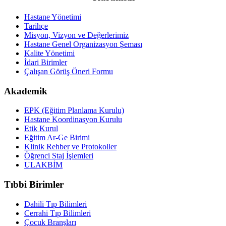
Hastane Yönetimi
Tarihçe
Misyon, Vizyon ve Değerlerimiz
Hastane Genel Organizasyon Şeması
Kalite Yönetimi
İdari Birimler
Çalışan Görüş Öneri Formu
Akademik
EPK (Eğitim Planlama Kurulu)
Hastane Koordinasyon Kurulu
Etik Kurul
Eğitim Ar-Ge Birimi
Klinik Rehber ve Protokoller
Öğrenci Staj İşlemleri
ULAKBİM
Tıbbi Birimler
Dahili Tıp Bilimleri
Cerrahi Tıp Bilimleri
Çocuk Branşları