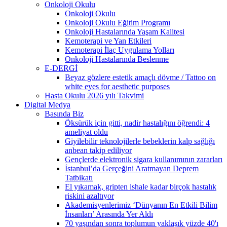
Onkoloji Okulu
Onkoloji Okulu
Onkoloji Okulu Eğitim Programı
Onkoloji Hastalarında Yaşam Kalitesi
Kemoterapi ve Yan Etkileri
Kemoterapi İlaç Uygulama Yolları
Onkoloji Hastalarında Beslenme
E-DERGİ
Beyaz gözlere estetik amaçlı dövme / Tattoo on
white eyes for aesthetic purposes
Hasta Okulu 2026 yılı Takvimi
Digital Medya
Basında Biz
Öksürük için gitti, nadir hastalığını öğrendi: 4
ameliyat oldu
Giyilebilir teknolojilerle bebeklerin kalp sağlığı
anbean takip ediliyor
Gençlerde elektronik sigara kullanımının zararları
İstanbul’da Gerçeğini Aratmayan Deprem
Tatbikatı
El yıkamak, gripten ishale kadar birçok hastalık
riskini azaltıyor
Akademisyenlerimiz ‘Dünyanın En Etkili Bilim
İnsanları’ Arasında Yer Aldı
70 yaşından sonra toplumun yaklaşık yüzde 40'ı