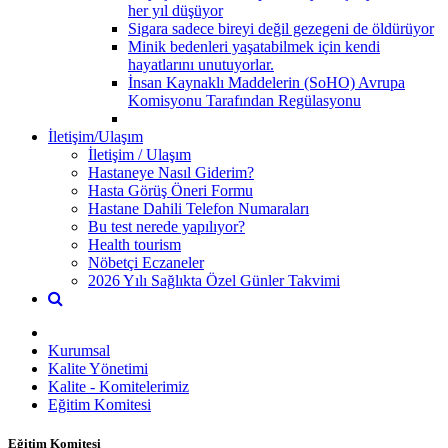
her yıl düşüyor
Sigara sadece bireyi değil gezegeni de öldürüyor
Minik bedenleri yaşatabilmek için kendi
hayatlarını unutuyorlar.
İnsan Kaynaklı Maddelerin (SoHO) Avrupa
Komisyonu Tarafından Regülasyonu
İletişim/Ulaşım
İletişim / Ulaşım
Hastaneye Nasıl Giderim?
Hasta Görüş Öneri Formu
Hastane Dahili Telefon Numaraları
Bu test nerede yapılıyor?
Health tourism
Nöbetçi Eczaneler
2026 Yılı Sağlıkta Özel Günler Takvimi
Kurumsal
Kalite Yönetimi
Kalite - Komitelerimiz
Eğitim Komitesi
Eğitim Komitesi