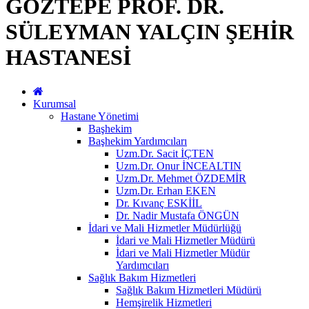
GÖZTEPE PROF. DR.
SÜLEYMAN YALÇIN ŞEHİR
HASTANESİ
Kurumsal
Hastane Yönetimi
Başhekim
Başhekim Yardımcıları
Uzm.Dr. Sacit İÇTEN
Uzm.Dr. Onur İNCEALTIN
Uzm.Dr. Mehmet ÖZDEMİR
Uzm.Dr. Erhan EKEN
Dr. Kıvanç ESKİİL
Dr. Nadir Mustafa ÖNGÜN
İdari ve Mali Hizmetler Müdürlüğü
İdari ve Mali Hizmetler Müdürü
İdari ve Mali Hizmetler Müdür
Yardımcıları
Sağlık Bakım Hizmetleri
Sağlık Bakım Hizmetleri Müdürü
Hemşirelik Hizmetleri