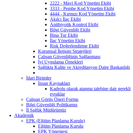
2222 - Mavi Kod Yönetim Ekibi
3333 - Pembe Kod Yönetim Ekibi
4444 - Kırmızı Kod Yönetim Ekibi
Akılcı İlaç Ekibi
Antibiyotik Kontrol Ekibi
Bilgi Güvenliği Ekibi
Bina Tur Ekibi
İlaç Yönetim Ekibi
Risk Değerlendirme Ekibi
Kurumsal İletişim Stratejileri
Çalışan Güvenliğinin Sağlanması
İyi Uygulama Örnekleri
Sağlıkta Kalite ve Akreditasyon Daire Başkanlığı
İdari Birimler
İnsan Kaynakları
Kadrolu olarak atanma talebine dair gerekli
evraklar
Çalışan Görüş Öneri Formu
Bilgi Güvenliği Politikamız
İl Sağlık Müdürümüz
Akademik
EPK (Eğitim Planlama Kurulu)
Eğitim Planlama Kurulu
EPK Yönergesi