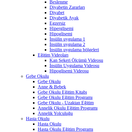
Beslenme
Diyabetin Zararları
Diyabet
Diyabetik Ayak
Egzersiz
Hiperglisemi
Hipoglisemi
İnsülin uygulama 1
İnsülin uygulama 2
İnsülin uygulama bölgeleri
Eğitim Videoları
Kan Şekeri Ölçümü Videosu
İnsülin Uygulama Videosu
Hipoglisemi Videosu
Gebe Okulu
Gebe Okulu
Anne & Bebek
Gebe Okulu Eğitim Kitabı
Gebe Okulu Eğitim Programı
Gebe Okulu - Uzaktan Eğitim
Annelik Okulu Eğitim Programı
Annelik Yolculuğu
Hasta Okulu
Hasta Okulu
Hasta Okulu Eğitim Programı