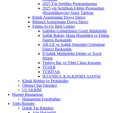
2025 Yılı Sertifika Programlarımız
2025 yılı Sertifikalı Eğitim Programları
(Resertifikasyon) Sınav Tablosu
Klinik Araştırmalar Dosya Süreci
Bilimsel Araştırmalar Dosya Süreci
Eğitim Ar-Ge İlgili Linkler
Sağlığın Geliştirilmesi Genel Müdürlüğü
Sağlık Bakım, Hasta Hizmetleri ve Eğitim
Dairesi Başkanlığı
AR-GE ve Sağlık Sistemleri Geliştirme
Dairesi Başkanlığı
İl Sağlık Müdürlüğü Eğitim ve Tescil
Birimi
Türkiye İlaç ve Tıbbi Cihaz Kurumu
TÜSEB
TÜBİTAK
İSTANBUL KALKINMA AJANSI
Klinik Rehber ve Protokoller
Öğrenci Staj İşlemleri
ULAKBİM
Hizmet Binalarımız
Hastanemiz Fotoğrafları
Tıbbi Birimler
Dahili Tıp Bilimleri
Aile Hekimliği