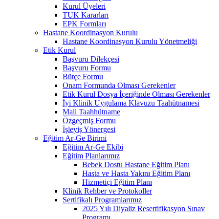
Kurul Üyeleri
TUK Kararları
EPK Formları
Hastane Koordinasyon Kurulu
Hastane Koordinasyon Kurulu Yönetmeliği
Etik Kurul
Başvuru Dilekçesi
Başvuru Formu
Bütçe Formu
Onam Formunda Olması Gerekenler
Etik Kurul Dosya İçeriğinde Olması Gerekenler
İyi Klinik Uygulama Klavuzu Taahütnamesi
Mali Taahhütname
Özgeçmiş Formu
İşleyiş Yönergesi
Eğitim Ar-Ge Birimi
Eğitim Ar-Ge Ekibi
Eğitim Planlarımız
Bebek Dostu Hastane Eğitim Planı
Hasta ve Hasta Yakını Eğitim Planı
Hizmetiçi Eğitim Planı
Klinik Rehber ve Protokoller
Sertifikalı Programlarımız
2025 Yılı Diyaliz Resertifikasyon Sınav
Programı