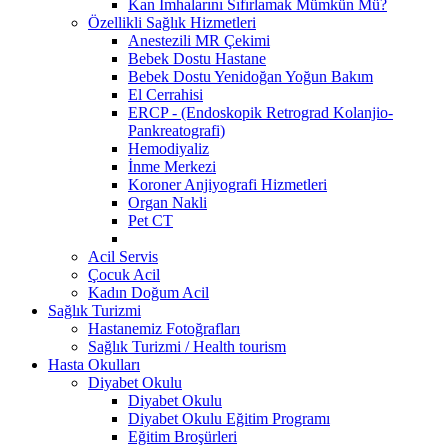
Kan İmhalarını Sıfırlamak Mümkün Mü?
Özellikli Sağlık Hizmetleri
Anestezili MR Çekimi
Bebek Dostu Hastane
Bebek Dostu Yenidoğan Yoğun Bakım
El Cerrahisi
ERCP - (Endoskopik Retrograd Kolanjio-
Pankreatografi)
Hemodiyaliz
İnme Merkezi
Koroner Anjiyografi Hizmetleri
Organ Nakli
Pet CT
Acil Servis
Çocuk Acil
Kadın Doğum Acil
Sağlık Turizmi
Hastanemiz Fotoğrafları
Sağlık Turizmi / Health tourism
Hasta Okulları
Diyabet Okulu
Diyabet Okulu
Diyabet Okulu Eğitim Programı
Eğitim Broşürleri