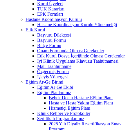
Kurul Üyeleri
TUK Kararları
EPK Formları
Hastane Koordinasyon Kurulu
Hastane Koordinasyon Kurulu Yönetmeliği
Etik Kurul
Başvuru Dilekçesi
Başvuru Formu
Bütçe Formu
Onam Formunda Olması Gerekenler
Etik Kurul Dosya İçeriğinde Olması Gerekenler
İyi Klinik Uygulama Klavuzu Taahütnamesi
Mali Taahhütname
Özgeçmiş Formu
İşleyiş Yönergesi
Eğitim Ar-Ge Birimi
Eğitim Ar-Ge Ekibi
Eğitim Planlarımız
Bebek Dostu Hastane Eğitim Planı
Hasta ve Hasta Yakını Eğitim Planı
Hizmetiçi Eğitim Planı
Klinik Rehber ve Protokoller
Sertifikalı Programlarımız
2025 Yılı Diyaliz Resertifikasyon Sınav
Programı