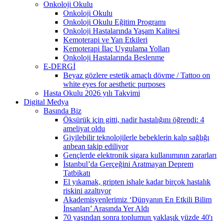
Onkoloji Okulu
Onkoloji Okulu
Onkoloji Okulu Eğitim Programı
Onkoloji Hastalarında Yaşam Kalitesi
Kemoterapi ve Yan Etkileri
Kemoterapi İlaç Uygulama Yolları
Onkoloji Hastalarında Beslenme
E-DERGİ
Beyaz gözlere estetik amaçlı dövme / Tattoo on
white eyes for aesthetic purposes
Hasta Okulu 2026 yılı Takvimi
Digital Medya
Basında Biz
Öksürük için gitti, nadir hastalığını öğrendi: 4
ameliyat oldu
Giyilebilir teknolojilerle bebeklerin kalp sağlığı
anbean takip ediliyor
Gençlerde elektronik sigara kullanımının zararları
İstanbul’da Gerçeğini Aratmayan Deprem
Tatbikatı
El yıkamak, gripten ishale kadar birçok hastalık
riskini azaltıyor
Akademisyenlerimiz ‘Dünyanın En Etkili Bilim
İnsanları’ Arasında Yer Aldı
70 yaşından sonra toplumun yaklaşık yüzde 40'ı