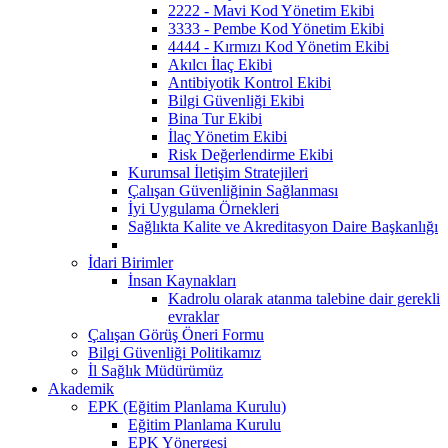
2222 - Mavi Kod Yönetim Ekibi
3333 - Pembe Kod Yönetim Ekibi
4444 - Kırmızı Kod Yönetim Ekibi
Akılcı İlaç Ekibi
Antibiyotik Kontrol Ekibi
Bilgi Güvenliği Ekibi
Bina Tur Ekibi
İlaç Yönetim Ekibi
Risk Değerlendirme Ekibi
Kurumsal İletişim Stratejileri
Çalışan Güvenliğinin Sağlanması
İyi Uygulama Örnekleri
Sağlıkta Kalite ve Akreditasyon Daire Başkanlığı
İdari Birimler
İnsan Kaynakları
Kadrolu olarak atanma talebine dair gerekli
evraklar
Çalışan Görüş Öneri Formu
Bilgi Güvenliği Politikamız
İl Sağlık Müdürümüz
Akademik
EPK (Eğitim Planlama Kurulu)
Eğitim Planlama Kurulu
EPK Yönergesi