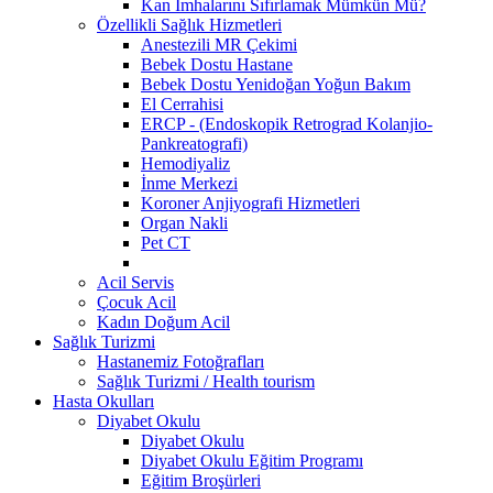
Kan İmhalarını Sıfırlamak Mümkün Mü?
Özellikli Sağlık Hizmetleri
Anestezili MR Çekimi
Bebek Dostu Hastane
Bebek Dostu Yenidoğan Yoğun Bakım
El Cerrahisi
ERCP - (Endoskopik Retrograd Kolanjio-
Pankreatografi)
Hemodiyaliz
İnme Merkezi
Koroner Anjiyografi Hizmetleri
Organ Nakli
Pet CT
Acil Servis
Çocuk Acil
Kadın Doğum Acil
Sağlık Turizmi
Hastanemiz Fotoğrafları
Sağlık Turizmi / Health tourism
Hasta Okulları
Diyabet Okulu
Diyabet Okulu
Diyabet Okulu Eğitim Programı
Eğitim Broşürleri