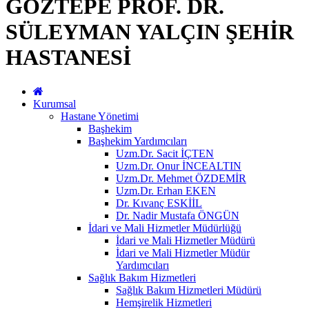
GÖZTEPE PROF. DR.
SÜLEYMAN YALÇIN ŞEHİR
HASTANESİ
Kurumsal
Hastane Yönetimi
Başhekim
Başhekim Yardımcıları
Uzm.Dr. Sacit İÇTEN
Uzm.Dr. Onur İNCEALTIN
Uzm.Dr. Mehmet ÖZDEMİR
Uzm.Dr. Erhan EKEN
Dr. Kıvanç ESKİİL
Dr. Nadir Mustafa ÖNGÜN
İdari ve Mali Hizmetler Müdürlüğü
İdari ve Mali Hizmetler Müdürü
İdari ve Mali Hizmetler Müdür
Yardımcıları
Sağlık Bakım Hizmetleri
Sağlık Bakım Hizmetleri Müdürü
Hemşirelik Hizmetleri