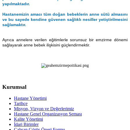
yapılmaktadır.
Hastanemizin amacı t
üm doğan bebeklerin anne sütü almasını
ve bu sayede kendine güvenen sağlıklı nesiller yetiştirilmesini
sağlamaktır.
Ayrıca annelere verilen eğitimlerle sorunsuz bir emzirme dönemi
sağlayarak anne bebek ilişkisini güçlendirmektir.
Kurumsal
Hastane Yönetimi
Tarihçe
Misyon, Vizyon ve Değerlerimiz
Hastane Genel Organizasyon Şeması
Kalite Yönetimi
İdari Birimler
Çalışan Görüş Öneri Formu