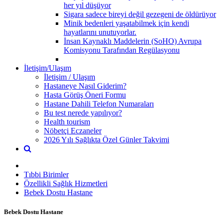
her yıl düşüyor
Sigara sadece bireyi değil gezegeni de öldürüyor
Minik bedenleri yaşatabilmek için kendi
hayatlarını unutuyorlar.
İnsan Kaynaklı Maddelerin (SoHO) Avrupa
Komisyonu Tarafından Regülasyonu
İletişim/Ulaşım
İletişim / Ulaşım
Hastaneye Nasıl Giderim?
Hasta Görüş Öneri Formu
Hastane Dahili Telefon Numaraları
Bu test nerede yapılıyor?
Health tourism
Nöbetçi Eczaneler
2026 Yılı Sağlıkta Özel Günler Takvimi
Tıbbi Birimler
Özellikli Sağlık Hizmetleri
Bebek Dostu Hastane
Bebek Dostu Hastane