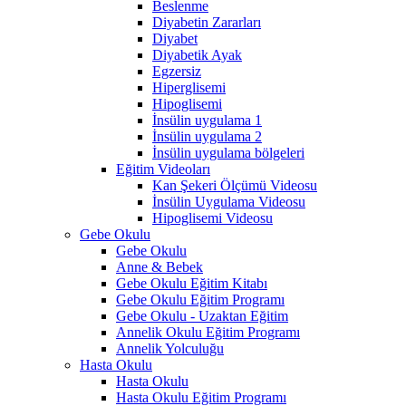
Beslenme
Diyabetin Zararları
Diyabet
Diyabetik Ayak
Egzersiz
Hiperglisemi
Hipoglisemi
İnsülin uygulama 1
İnsülin uygulama 2
İnsülin uygulama bölgeleri
Eğitim Videoları
Kan Şekeri Ölçümü Videosu
İnsülin Uygulama Videosu
Hipoglisemi Videosu
Gebe Okulu
Gebe Okulu
Anne & Bebek
Gebe Okulu Eğitim Kitabı
Gebe Okulu Eğitim Programı
Gebe Okulu - Uzaktan Eğitim
Annelik Okulu Eğitim Programı
Annelik Yolculuğu
Hasta Okulu
Hasta Okulu
Hasta Okulu Eğitim Programı