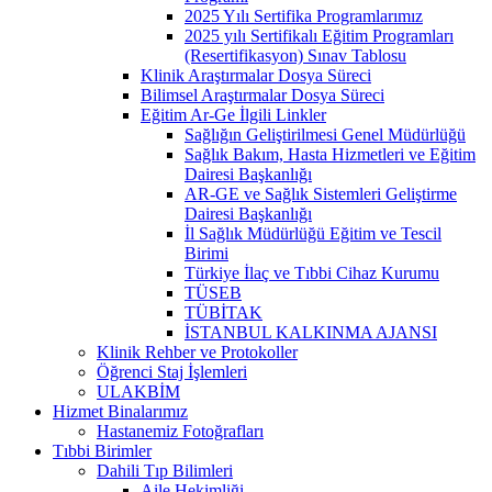
2025 Yılı Sertifika Programlarımız
2025 yılı Sertifikalı Eğitim Programları
(Resertifikasyon) Sınav Tablosu
Klinik Araştırmalar Dosya Süreci
Bilimsel Araştırmalar Dosya Süreci
Eğitim Ar-Ge İlgili Linkler
Sağlığın Geliştirilmesi Genel Müdürlüğü
Sağlık Bakım, Hasta Hizmetleri ve Eğitim
Dairesi Başkanlığı
AR-GE ve Sağlık Sistemleri Geliştirme
Dairesi Başkanlığı
İl Sağlık Müdürlüğü Eğitim ve Tescil
Birimi
Türkiye İlaç ve Tıbbi Cihaz Kurumu
TÜSEB
TÜBİTAK
İSTANBUL KALKINMA AJANSI
Klinik Rehber ve Protokoller
Öğrenci Staj İşlemleri
ULAKBİM
Hizmet Binalarımız
Hastanemiz Fotoğrafları
Tıbbi Birimler
Dahili Tıp Bilimleri
Aile Hekimliği