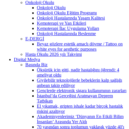
Onkoloji Okulu
Onkoloji Okulu
Onkoloji Okulu Eğitim Programı
Onkoloji Hastalarında Yaşam Kalitesi
Kemoterapi ve Yan Etkileri
Kemoterapi İlaç Uygulama Yolları
Onkoloji Hastalarında Beslenme
E-DERGİ
Beyaz gözlere estetik amaçlı dövme / Tattoo on
white eyes for aesthetic purposes
Hasta Okulu 2026 yılı Takvimi
Digital Medya
Basında Biz
Öksürük için gitti, nadir hastalığını öğrendi: 4
ameliyat oldu
Giyilebilir teknolojilerle bebeklerin kalp sağlığı
anbean takip ediliyor
Gençlerde elektronik sigara kullanımının zararları
İstanbul’da Gerçeğini Aratmayan Deprem
Tatbikatı
El yıkamak, gripten ishale kadar birçok hastalık
riskini azaltıyor
Akademisyenlerimiz ‘Dünyanın En Etkili Bilim
İnsanları’ Arasında Yer Aldı
70 yaşından sonra toplumun yaklaşık yüzde 40'ı