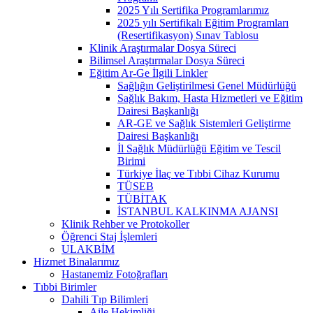
2025 Yılı Sertifika Programlarımız
2025 yılı Sertifikalı Eğitim Programları
(Resertifikasyon) Sınav Tablosu
Klinik Araştırmalar Dosya Süreci
Bilimsel Araştırmalar Dosya Süreci
Eğitim Ar-Ge İlgili Linkler
Sağlığın Geliştirilmesi Genel Müdürlüğü
Sağlık Bakım, Hasta Hizmetleri ve Eğitim
Dairesi Başkanlığı
AR-GE ve Sağlık Sistemleri Geliştirme
Dairesi Başkanlığı
İl Sağlık Müdürlüğü Eğitim ve Tescil
Birimi
Türkiye İlaç ve Tıbbi Cihaz Kurumu
TÜSEB
TÜBİTAK
İSTANBUL KALKINMA AJANSI
Klinik Rehber ve Protokoller
Öğrenci Staj İşlemleri
ULAKBİM
Hizmet Binalarımız
Hastanemiz Fotoğrafları
Tıbbi Birimler
Dahili Tıp Bilimleri
Aile Hekimliği