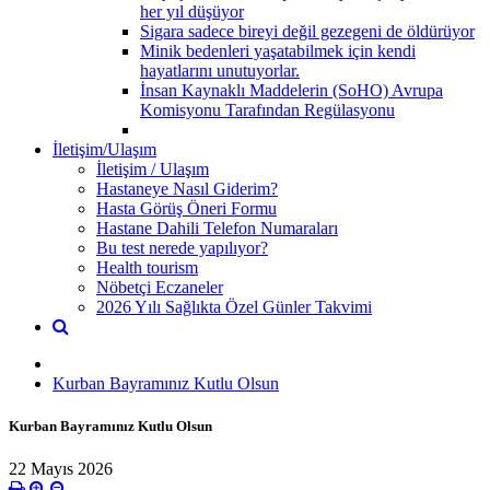
her yıl düşüyor
Sigara sadece bireyi değil gezegeni de öldürüyor
Minik bedenleri yaşatabilmek için kendi
hayatlarını unutuyorlar.
İnsan Kaynaklı Maddelerin (SoHO) Avrupa
Komisyonu Tarafından Regülasyonu
İletişim/Ulaşım
İletişim / Ulaşım
Hastaneye Nasıl Giderim?
Hasta Görüş Öneri Formu
Hastane Dahili Telefon Numaraları
Bu test nerede yapılıyor?
Health tourism
Nöbetçi Eczaneler
2026 Yılı Sağlıkta Özel Günler Takvimi
Kurban Bayramınız Kutlu Olsun
Kurban Bayramınız Kutlu Olsun
22 Mayıs 2026