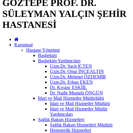
GÖZTEPE PROF. DR.
SÜLEYMAN YALÇIN ŞEHİR
HASTANESİ
Kurumsal
Hastane Yönetimi
Başhekim
Başhekim Yardımcıları
Uzm.Dr. Sacit İÇTEN
Uzm.Dr. Onur İNCEALTIN
Uzm.Dr. Mehmet ÖZDEMİR
Uzm.Dr. Erhan EKEN
Dr. Kıvanç ESKİİL
Dr. Nadir Mustafa ÖNGÜN
İdari ve Mali Hizmetler Müdürlüğü
İdari ve Mali Hizmetler Müdürü
İdari ve Mali Hizmetler Müdür
Yardımcıları
Sağlık Bakım Hizmetleri
Sağlık Bakım Hizmetleri Müdürü
Hemşirelik Hizmetleri