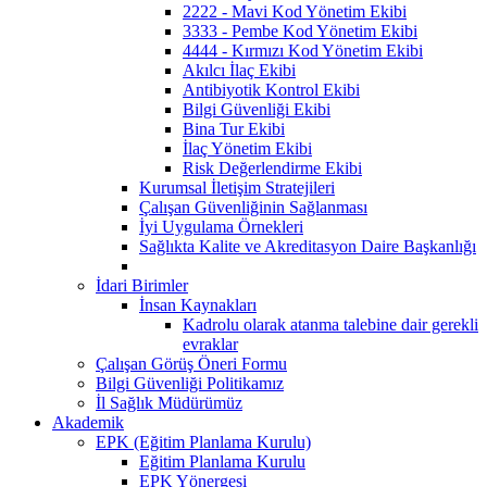
2222 - Mavi Kod Yönetim Ekibi
3333 - Pembe Kod Yönetim Ekibi
4444 - Kırmızı Kod Yönetim Ekibi
Akılcı İlaç Ekibi
Antibiyotik Kontrol Ekibi
Bilgi Güvenliği Ekibi
Bina Tur Ekibi
İlaç Yönetim Ekibi
Risk Değerlendirme Ekibi
Kurumsal İletişim Stratejileri
Çalışan Güvenliğinin Sağlanması
İyi Uygulama Örnekleri
Sağlıkta Kalite ve Akreditasyon Daire Başkanlığı
İdari Birimler
İnsan Kaynakları
Kadrolu olarak atanma talebine dair gerekli
evraklar
Çalışan Görüş Öneri Formu
Bilgi Güvenliği Politikamız
İl Sağlık Müdürümüz
Akademik
EPK (Eğitim Planlama Kurulu)
Eğitim Planlama Kurulu
EPK Yönergesi