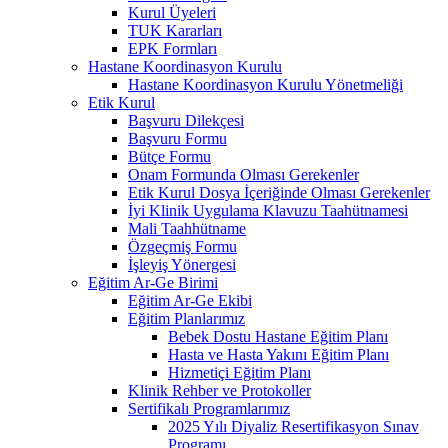
Kurul Üyeleri
TUK Kararları
EPK Formları
Hastane Koordinasyon Kurulu
Hastane Koordinasyon Kurulu Yönetmeliği
Etik Kurul
Başvuru Dilekçesi
Başvuru Formu
Bütçe Formu
Onam Formunda Olması Gerekenler
Etik Kurul Dosya İçeriğinde Olması Gerekenler
İyi Klinik Uygulama Klavuzu Taahütnamesi
Mali Taahhütname
Özgeçmiş Formu
İşleyiş Yönergesi
Eğitim Ar-Ge Birimi
Eğitim Ar-Ge Ekibi
Eğitim Planlarımız
Bebek Dostu Hastane Eğitim Planı
Hasta ve Hasta Yakını Eğitim Planı
Hizmetiçi Eğitim Planı
Klinik Rehber ve Protokoller
Sertifikalı Programlarımız
2025 Yılı Diyaliz Resertifikasyon Sınav
Programı