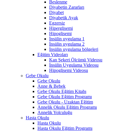
Beslenme
Diyabetin Zararları
Diyabet
Diyabetik Ayak
Egzersiz
Hiperglisemi
Hipoglisemi
İnsülin uygulama 1
İnsülin uygulama 2
İnsülin uygulama bölgeleri
Eğitim Videoları
Kan Şekeri Ölçümü Videosu
İnsülin Uygulama Videosu
Hipoglisemi Videosu
Gebe Okulu
Gebe Okulu
Anne & Bebek
Gebe Okulu Eğitim Kitabı
Gebe Okulu Eğitim Programı
Gebe Okulu - Uzaktan Eğitim
Annelik Okulu Eğitim Programı
Annelik Yolculuğu
Hasta Okulu
Hasta Okulu
Hasta Okulu Eğitim Programı