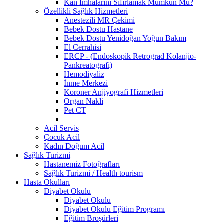
Kan İmhalarını Sıfırlamak Mümkün Mü?
Özellikli Sağlık Hizmetleri
Anestezili MR Çekimi
Bebek Dostu Hastane
Bebek Dostu Yenidoğan Yoğun Bakım
El Cerrahisi
ERCP - (Endoskopik Retrograd Kolanjio-
Pankreatografi)
Hemodiyaliz
İnme Merkezi
Koroner Anjiyografi Hizmetleri
Organ Nakli
Pet CT
Acil Servis
Çocuk Acil
Kadın Doğum Acil
Sağlık Turizmi
Hastanemiz Fotoğrafları
Sağlık Turizmi / Health tourism
Hasta Okulları
Diyabet Okulu
Diyabet Okulu
Diyabet Okulu Eğitim Programı
Eğitim Broşürleri