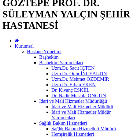
GÖZTEPE PROF. DR.
SÜLEYMAN YALÇIN ŞEHİR
HASTANESİ
Kurumsal
Hastane Yönetimi
Başhekim
Başhekim Yardımcıları
Uzm.Dr. Sacit İÇTEN
Uzm.Dr. Onur İNCEALTIN
Uzm.Dr. Mehmet ÖZDEMİR
Uzm.Dr. Erhan EKEN
Dr. Kıvanç ESKİİL
Dr. Nadir Mustafa ÖNGÜN
İdari ve Mali Hizmetler Müdürlüğü
İdari ve Mali Hizmetler Müdürü
İdari ve Mali Hizmetler Müdür
Yardımcıları
Sağlık Bakım Hizmetleri
Sağlık Bakım Hizmetleri Müdürü
Hemşirelik Hizmetleri