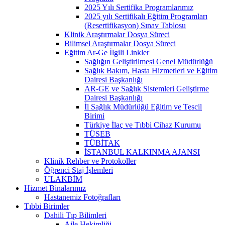
2025 Yılı Sertifika Programlarımız
2025 yılı Sertifikalı Eğitim Programları
(Resertifikasyon) Sınav Tablosu
Klinik Araştırmalar Dosya Süreci
Bilimsel Araştırmalar Dosya Süreci
Eğitim Ar-Ge İlgili Linkler
Sağlığın Geliştirilmesi Genel Müdürlüğü
Sağlık Bakım, Hasta Hizmetleri ve Eğitim
Dairesi Başkanlığı
AR-GE ve Sağlık Sistemleri Geliştirme
Dairesi Başkanlığı
İl Sağlık Müdürlüğü Eğitim ve Tescil
Birimi
Türkiye İlaç ve Tıbbi Cihaz Kurumu
TÜSEB
TÜBİTAK
İSTANBUL KALKINMA AJANSI
Klinik Rehber ve Protokoller
Öğrenci Staj İşlemleri
ULAKBİM
Hizmet Binalarımız
Hastanemiz Fotoğrafları
Tıbbi Birimler
Dahili Tıp Bilimleri
Aile Hekimliği