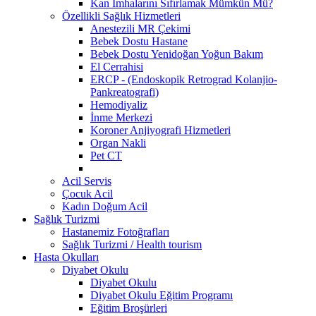
Kan İmhalarını Sıfırlamak Mümkün Mü?
Özellikli Sağlık Hizmetleri
Anestezili MR Çekimi
Bebek Dostu Hastane
Bebek Dostu Yenidoğan Yoğun Bakım
El Cerrahisi
ERCP - (Endoskopik Retrograd Kolanjio-
Pankreatografi)
Hemodiyaliz
İnme Merkezi
Koroner Anjiyografi Hizmetleri
Organ Nakli
Pet CT
Acil Servis
Çocuk Acil
Kadın Doğum Acil
Sağlık Turizmi
Hastanemiz Fotoğrafları
Sağlık Turizmi / Health tourism
Hasta Okulları
Diyabet Okulu
Diyabet Okulu
Diyabet Okulu Eğitim Programı
Eğitim Broşürleri