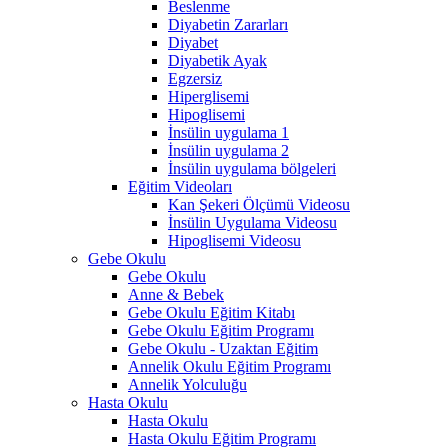
Beslenme
Diyabetin Zararları
Diyabet
Diyabetik Ayak
Egzersiz
Hiperglisemi
Hipoglisemi
İnsülin uygulama 1
İnsülin uygulama 2
İnsülin uygulama bölgeleri
Eğitim Videoları
Kan Şekeri Ölçümü Videosu
İnsülin Uygulama Videosu
Hipoglisemi Videosu
Gebe Okulu
Gebe Okulu
Anne & Bebek
Gebe Okulu Eğitim Kitabı
Gebe Okulu Eğitim Programı
Gebe Okulu - Uzaktan Eğitim
Annelik Okulu Eğitim Programı
Annelik Yolculuğu
Hasta Okulu
Hasta Okulu
Hasta Okulu Eğitim Programı