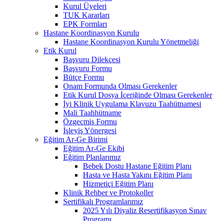
Kurul Üyeleri
TUK Kararları
EPK Formları
Hastane Koordinasyon Kurulu
Hastane Koordinasyon Kurulu Yönetmeliği
Etik Kurul
Başvuru Dilekçesi
Başvuru Formu
Bütçe Formu
Onam Formunda Olması Gerekenler
Etik Kurul Dosya İçeriğinde Olması Gerekenler
İyi Klinik Uygulama Klavuzu Taahütnamesi
Mali Taahhütname
Özgeçmiş Formu
İşleyiş Yönergesi
Eğitim Ar-Ge Birimi
Eğitim Ar-Ge Ekibi
Eğitim Planlarımız
Bebek Dostu Hastane Eğitim Planı
Hasta ve Hasta Yakını Eğitim Planı
Hizmetiçi Eğitim Planı
Klinik Rehber ve Protokoller
Sertifikalı Programlarımız
2025 Yılı Diyaliz Resertifikasyon Sınav
Programı