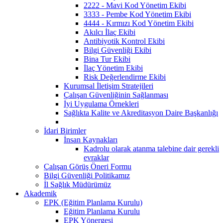
2222 - Mavi Kod Yönetim Ekibi
3333 - Pembe Kod Yönetim Ekibi
4444 - Kırmızı Kod Yönetim Ekibi
Akılcı İlaç Ekibi
Antibiyotik Kontrol Ekibi
Bilgi Güvenliği Ekibi
Bina Tur Ekibi
İlaç Yönetim Ekibi
Risk Değerlendirme Ekibi
Kurumsal İletişim Stratejileri
Çalışan Güvenliğinin Sağlanması
İyi Uygulama Örnekleri
Sağlıkta Kalite ve Akreditasyon Daire Başkanlığı
İdari Birimler
İnsan Kaynakları
Kadrolu olarak atanma talebine dair gerekli
evraklar
Çalışan Görüş Öneri Formu
Bilgi Güvenliği Politikamız
İl Sağlık Müdürümüz
Akademik
EPK (Eğitim Planlama Kurulu)
Eğitim Planlama Kurulu
EPK Yönergesi