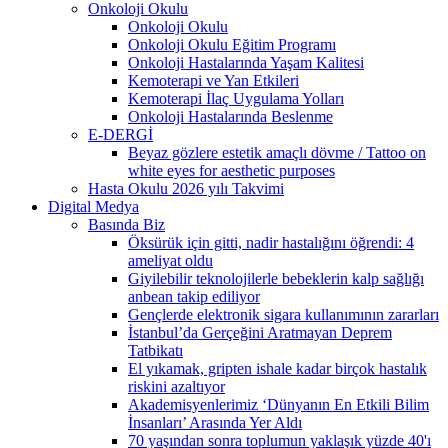
Onkoloji Okulu
Onkoloji Okulu
Onkoloji Okulu Eğitim Programı
Onkoloji Hastalarında Yaşam Kalitesi
Kemoterapi ve Yan Etkileri
Kemoterapi İlaç Uygulama Yolları
Onkoloji Hastalarında Beslenme
E-DERGİ
Beyaz gözlere estetik amaçlı dövme / Tattoo on
white eyes for aesthetic purposes
Hasta Okulu 2026 yılı Takvimi
Digital Medya
Basında Biz
Öksürük için gitti, nadir hastalığını öğrendi: 4
ameliyat oldu
Giyilebilir teknolojilerle bebeklerin kalp sağlığı
anbean takip ediliyor
Gençlerde elektronik sigara kullanımının zararları
İstanbul’da Gerçeğini Aratmayan Deprem
Tatbikatı
El yıkamak, gripten ishale kadar birçok hastalık
riskini azaltıyor
Akademisyenlerimiz ‘Dünyanın En Etkili Bilim
İnsanları’ Arasında Yer Aldı
70 yaşından sonra toplumun yaklaşık yüzde 40'ı