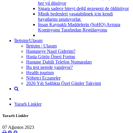
her yıl düşüyor
Sigara sadece bireyi değil gezegeni de öldürüyor
Minik bedenleri yaşatabilmek için kendi
hayatlarını unutuyorlar.
İnsan Kaynaklı Maddelerin (SoHO) Avrupa
Komisyonu Tarafından Regülasyonu
İletişim/Ulaşım
İletişim / Ulaşım
Hastaneye Nasıl Giderim?
Hasta Görüş Öneri Formu
Hastane Dahili Telefon Numaraları
Bu test nerede yapılıyor?
Health tourism
Nöbetçi Eczaneler
2026 Yılı Sağlıkta Özel Günler Takvimi
Yararlı Linkler
Yararlı Linkler
07 Ağustos 2023