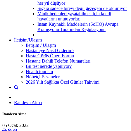
her yıl düşüyor
Sigara sadece bireyi değil gezegeni de öldürüyor
Minik bedenleri yaşatabilmek için kendi
hayatlarını unutuyorlar.
İnsan Kaynaklı Maddelerin (SoHO) Avrupa
Komisyonu Tarafından Regülasyonu
İletişim/Ulaşım
İletişim / Ulaşım
Hastaneye Nasıl Giderim?
Hasta Görüş Öneri Formu
Hastane Dahili Telefon Numaraları
Bu test nerede yapılıyor?
Health tourism
Nöbetçi Eczaneler
2026 Yılı Sağlıkta Özel Günler Takvimi
Randevu Alma
Randevu Alma
05 Ocak 2022