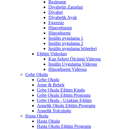
Beslenme
Diyabetin Zararları
Diyabet
Diyabetik Ayak
Egzersiz
Hiperglisemi
Hipoglisemi
İnsülin uygulama 1
İnsülin uygulama 2
İnsülin uygulama bölgeleri
Eğitim Videoları
Kan Şekeri Ölçümü Videosu
İnsülin Uygulama Videosu
Hipoglisemi Videosu
Gebe Okulu
Gebe Okulu
Anne & Bebek
Gebe Okulu Eğitim Kitabı
Gebe Okulu Eğitim Programı
Gebe Okulu - Uzaktan Eğitim
Annelik Okulu Eğitim Programı
Annelik Yolculuğu
Hasta Okulu
Hasta Okulu
Hasta Okulu Eğitim Programı