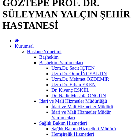
GÖZTEPE PROF. DR.
SÜLEYMAN YALÇIN ŞEHİR
HASTANESİ
Kurumsal
Hastane Yönetimi
Başhekim
Başhekim Yardımcıları
Uzm.Dr. Sacit İÇTEN
Uzm.Dr. Onur İNCEALTIN
Uzm.Dr. Mehmet ÖZDEMİR
Uzm.Dr. Erhan EKEN
Dr. Kıvanç ESKİİL
Dr. Nadir Mustafa ÖNGÜN
İdari ve Mali Hizmetler Müdürlüğü
İdari ve Mali Hizmetler Müdürü
İdari ve Mali Hizmetler Müdür
Yardımcıları
Sağlık Bakım Hizmetleri
Sağlık Bakım Hizmetleri Müdürü
Hemşirelik Hizmetleri