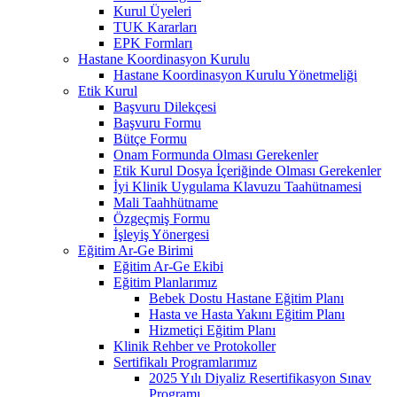
Kurul Üyeleri
TUK Kararları
EPK Formları
Hastane Koordinasyon Kurulu
Hastane Koordinasyon Kurulu Yönetmeliği
Etik Kurul
Başvuru Dilekçesi
Başvuru Formu
Bütçe Formu
Onam Formunda Olması Gerekenler
Etik Kurul Dosya İçeriğinde Olması Gerekenler
İyi Klinik Uygulama Klavuzu Taahütnamesi
Mali Taahhütname
Özgeçmiş Formu
İşleyiş Yönergesi
Eğitim Ar-Ge Birimi
Eğitim Ar-Ge Ekibi
Eğitim Planlarımız
Bebek Dostu Hastane Eğitim Planı
Hasta ve Hasta Yakını Eğitim Planı
Hizmetiçi Eğitim Planı
Klinik Rehber ve Protokoller
Sertifikalı Programlarımız
2025 Yılı Diyaliz Resertifikasyon Sınav
Programı