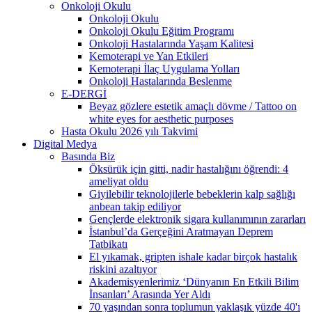
Onkoloji Okulu
Onkoloji Okulu
Onkoloji Okulu Eğitim Programı
Onkoloji Hastalarında Yaşam Kalitesi
Kemoterapi ve Yan Etkileri
Kemoterapi İlaç Uygulama Yolları
Onkoloji Hastalarında Beslenme
E-DERGİ
Beyaz gözlere estetik amaçlı dövme / Tattoo on
white eyes for aesthetic purposes
Hasta Okulu 2026 yılı Takvimi
Digital Medya
Basında Biz
Öksürük için gitti, nadir hastalığını öğrendi: 4
ameliyat oldu
Giyilebilir teknolojilerle bebeklerin kalp sağlığı
anbean takip ediliyor
Gençlerde elektronik sigara kullanımının zararları
İstanbul’da Gerçeğini Aratmayan Deprem
Tatbikatı
El yıkamak, gripten ishale kadar birçok hastalık
riskini azaltıyor
Akademisyenlerimiz ‘Dünyanın En Etkili Bilim
İnsanları’ Arasında Yer Aldı
70 yaşından sonra toplumun yaklaşık yüzde 40'ı