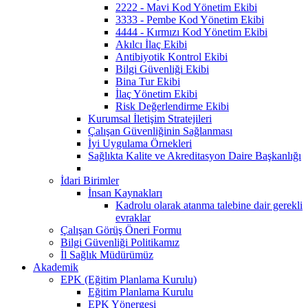
2222 - Mavi Kod Yönetim Ekibi
3333 - Pembe Kod Yönetim Ekibi
4444 - Kırmızı Kod Yönetim Ekibi
Akılcı İlaç Ekibi
Antibiyotik Kontrol Ekibi
Bilgi Güvenliği Ekibi
Bina Tur Ekibi
İlaç Yönetim Ekibi
Risk Değerlendirme Ekibi
Kurumsal İletişim Stratejileri
Çalışan Güvenliğinin Sağlanması
İyi Uygulama Örnekleri
Sağlıkta Kalite ve Akreditasyon Daire Başkanlığı
İdari Birimler
İnsan Kaynakları
Kadrolu olarak atanma talebine dair gerekli
evraklar
Çalışan Görüş Öneri Formu
Bilgi Güvenliği Politikamız
İl Sağlık Müdürümüz
Akademik
EPK (Eğitim Planlama Kurulu)
Eğitim Planlama Kurulu
EPK Yönergesi