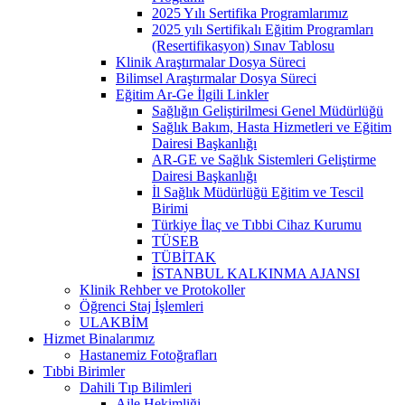
2025 Yılı Sertifika Programlarımız
2025 yılı Sertifikalı Eğitim Programları
(Resertifikasyon) Sınav Tablosu
Klinik Araştırmalar Dosya Süreci
Bilimsel Araştırmalar Dosya Süreci
Eğitim Ar-Ge İlgili Linkler
Sağlığın Geliştirilmesi Genel Müdürlüğü
Sağlık Bakım, Hasta Hizmetleri ve Eğitim
Dairesi Başkanlığı
AR-GE ve Sağlık Sistemleri Geliştirme
Dairesi Başkanlığı
İl Sağlık Müdürlüğü Eğitim ve Tescil
Birimi
Türkiye İlaç ve Tıbbi Cihaz Kurumu
TÜSEB
TÜBİTAK
İSTANBUL KALKINMA AJANSI
Klinik Rehber ve Protokoller
Öğrenci Staj İşlemleri
ULAKBİM
Hizmet Binalarımız
Hastanemiz Fotoğrafları
Tıbbi Birimler
Dahili Tıp Bilimleri
Aile Hekimliği