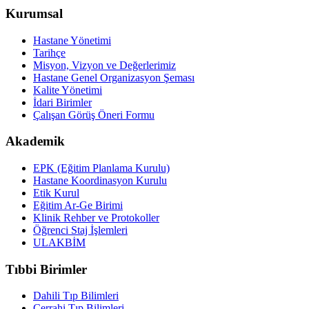
Kurumsal
Hastane Yönetimi
Tarihçe
Misyon, Vizyon ve Değerlerimiz
Hastane Genel Organizasyon Şeması
Kalite Yönetimi
İdari Birimler
Çalışan Görüş Öneri Formu
Akademik
EPK (Eğitim Planlama Kurulu)
Hastane Koordinasyon Kurulu
Etik Kurul
Eğitim Ar-Ge Birimi
Klinik Rehber ve Protokoller
Öğrenci Staj İşlemleri
ULAKBİM
Tıbbi Birimler
Dahili Tıp Bilimleri
Cerrahi Tıp Bilimleri