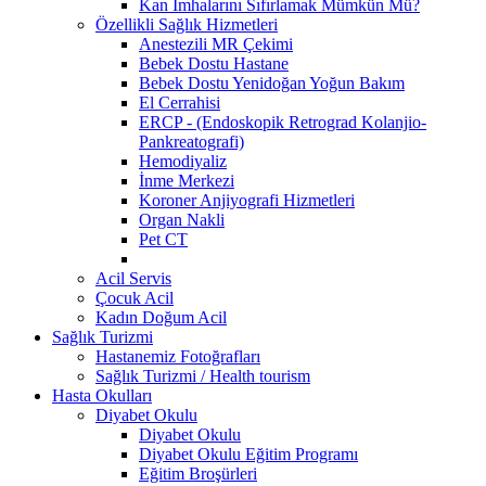
Kan İmhalarını Sıfırlamak Mümkün Mü?
Özellikli Sağlık Hizmetleri
Anestezili MR Çekimi
Bebek Dostu Hastane
Bebek Dostu Yenidoğan Yoğun Bakım
El Cerrahisi
ERCP - (Endoskopik Retrograd Kolanjio-
Pankreatografi)
Hemodiyaliz
İnme Merkezi
Koroner Anjiyografi Hizmetleri
Organ Nakli
Pet CT
Acil Servis
Çocuk Acil
Kadın Doğum Acil
Sağlık Turizmi
Hastanemiz Fotoğrafları
Sağlık Turizmi / Health tourism
Hasta Okulları
Diyabet Okulu
Diyabet Okulu
Diyabet Okulu Eğitim Programı
Eğitim Broşürleri