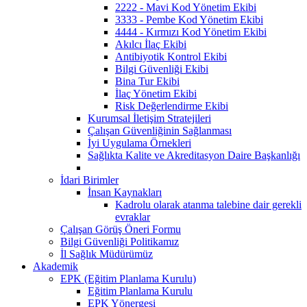
2222 - Mavi Kod Yönetim Ekibi
3333 - Pembe Kod Yönetim Ekibi
4444 - Kırmızı Kod Yönetim Ekibi
Akılcı İlaç Ekibi
Antibiyotik Kontrol Ekibi
Bilgi Güvenliği Ekibi
Bina Tur Ekibi
İlaç Yönetim Ekibi
Risk Değerlendirme Ekibi
Kurumsal İletişim Stratejileri
Çalışan Güvenliğinin Sağlanması
İyi Uygulama Örnekleri
Sağlıkta Kalite ve Akreditasyon Daire Başkanlığı
İdari Birimler
İnsan Kaynakları
Kadrolu olarak atanma talebine dair gerekli
evraklar
Çalışan Görüş Öneri Formu
Bilgi Güvenliği Politikamız
İl Sağlık Müdürümüz
Akademik
EPK (Eğitim Planlama Kurulu)
Eğitim Planlama Kurulu
EPK Yönergesi