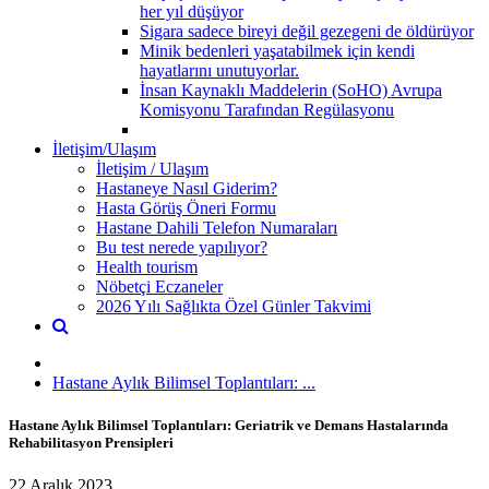
her yıl düşüyor
Sigara sadece bireyi değil gezegeni de öldürüyor
Minik bedenleri yaşatabilmek için kendi
hayatlarını unutuyorlar.
İnsan Kaynaklı Maddelerin (SoHO) Avrupa
Komisyonu Tarafından Regülasyonu
İletişim/Ulaşım
İletişim / Ulaşım
Hastaneye Nasıl Giderim?
Hasta Görüş Öneri Formu
Hastane Dahili Telefon Numaraları
Bu test nerede yapılıyor?
Health tourism
Nöbetçi Eczaneler
2026 Yılı Sağlıkta Özel Günler Takvimi
Hastane Aylık Bilimsel Toplantıları: ...
Hastane Aylık Bilimsel Toplantıları: Geriatrik ve Demans Hastalarında
Rehabilitasyon Prensipleri
22 Aralık 2023