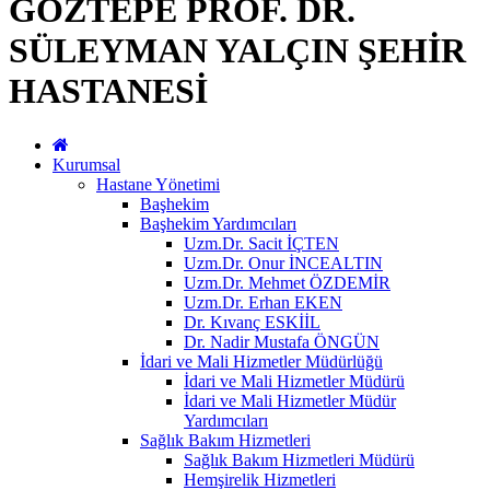
GÖZTEPE PROF. DR.
SÜLEYMAN YALÇIN ŞEHİR
HASTANESİ
Kurumsal
Hastane Yönetimi
Başhekim
Başhekim Yardımcıları
Uzm.Dr. Sacit İÇTEN
Uzm.Dr. Onur İNCEALTIN
Uzm.Dr. Mehmet ÖZDEMİR
Uzm.Dr. Erhan EKEN
Dr. Kıvanç ESKİİL
Dr. Nadir Mustafa ÖNGÜN
İdari ve Mali Hizmetler Müdürlüğü
İdari ve Mali Hizmetler Müdürü
İdari ve Mali Hizmetler Müdür
Yardımcıları
Sağlık Bakım Hizmetleri
Sağlık Bakım Hizmetleri Müdürü
Hemşirelik Hizmetleri