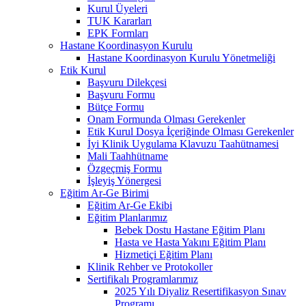
Kurul Üyeleri
TUK Kararları
EPK Formları
Hastane Koordinasyon Kurulu
Hastane Koordinasyon Kurulu Yönetmeliği
Etik Kurul
Başvuru Dilekçesi
Başvuru Formu
Bütçe Formu
Onam Formunda Olması Gerekenler
Etik Kurul Dosya İçeriğinde Olması Gerekenler
İyi Klinik Uygulama Klavuzu Taahütnamesi
Mali Taahhütname
Özgeçmiş Formu
İşleyiş Yönergesi
Eğitim Ar-Ge Birimi
Eğitim Ar-Ge Ekibi
Eğitim Planlarımız
Bebek Dostu Hastane Eğitim Planı
Hasta ve Hasta Yakını Eğitim Planı
Hizmetiçi Eğitim Planı
Klinik Rehber ve Protokoller
Sertifikalı Programlarımız
2025 Yılı Diyaliz Resertifikasyon Sınav
Programı