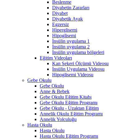
Beslenme
Diyabetin Zararları
Diyabet
Diyabetik Ayak
Egzersiz
Hiperglisemi
Hipoglisemi
İnsülin uygulama 1
İnsülin uygulama 2
İnsülin uygulama bölgeleri
Eğitim Videoları
Kan Şekeri Ölçümü Videosu
İnsülin Uygulama Videosu
Hipoglisemi Videosu
Gebe Okulu
Gebe Okulu
Anne & Bebek
Gebe Okulu Eğitim Kitabı
Gebe Okulu Eğitim Programı
Gebe Okulu - Uzaktan Eğitim
Annelik Okulu Eğitim Programı
Annelik Yolculuğu
Hasta Okulu
Hasta Okulu
Hasta Okulu Eğitim Programı