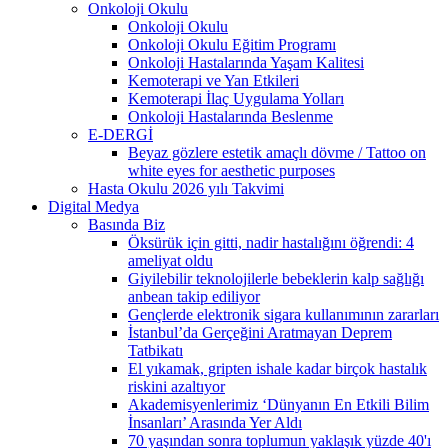
Onkoloji Okulu
Onkoloji Okulu
Onkoloji Okulu Eğitim Programı
Onkoloji Hastalarında Yaşam Kalitesi
Kemoterapi ve Yan Etkileri
Kemoterapi İlaç Uygulama Yolları
Onkoloji Hastalarında Beslenme
E-DERGİ
Beyaz gözlere estetik amaçlı dövme / Tattoo on
white eyes for aesthetic purposes
Hasta Okulu 2026 yılı Takvimi
Digital Medya
Basında Biz
Öksürük için gitti, nadir hastalığını öğrendi: 4
ameliyat oldu
Giyilebilir teknolojilerle bebeklerin kalp sağlığı
anbean takip ediliyor
Gençlerde elektronik sigara kullanımının zararları
İstanbul’da Gerçeğini Aratmayan Deprem
Tatbikatı
El yıkamak, gripten ishale kadar birçok hastalık
riskini azaltıyor
Akademisyenlerimiz ‘Dünyanın En Etkili Bilim
İnsanları’ Arasında Yer Aldı
70 yaşından sonra toplumun yaklaşık yüzde 40'ı