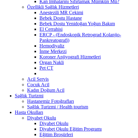
Kan İmhalarını Sıfırlamak Mümkün Mü?
Özellikli Sağlık Hizmetleri
Anestezili MR Çekimi
Bebek Dostu Hastane
Bebek Dostu Yenidoğan Yoğun Bakım
El Cerrahisi
ERCP - (Endoskopik Retrograd Kolanjio-
Pankreatografi)
Hemodiyaliz
İnme Merkezi
Koroner Anjiyografi Hizmetleri
Organ Nakli
Pet CT
Acil Servis
Çocuk Acil
Kadın Doğum Acil
Sağlık Turizmi
Hastanemiz Fotoğrafları
Sağlık Turizmi / Health tourism
Hasta Okulları
Diyabet Okulu
Diyabet Okulu
Diyabet Okulu Eğitim Programı
Eğitim Broşürleri