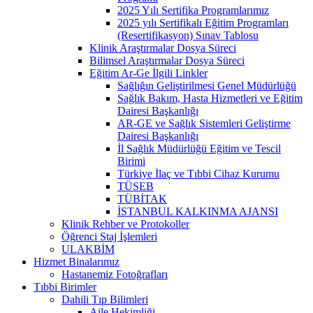
2025 Yılı Sertifika Programlarımız
2025 yılı Sertifikalı Eğitim Programları
(Resertifikasyon) Sınav Tablosu
Klinik Araştırmalar Dosya Süreci
Bilimsel Araştırmalar Dosya Süreci
Eğitim Ar-Ge İlgili Linkler
Sağlığın Geliştirilmesi Genel Müdürlüğü
Sağlık Bakım, Hasta Hizmetleri ve Eğitim
Dairesi Başkanlığı
AR-GE ve Sağlık Sistemleri Geliştirme
Dairesi Başkanlığı
İl Sağlık Müdürlüğü Eğitim ve Tescil
Birimi
Türkiye İlaç ve Tıbbi Cihaz Kurumu
TÜSEB
TÜBİTAK
İSTANBUL KALKINMA AJANSI
Klinik Rehber ve Protokoller
Öğrenci Staj İşlemleri
ULAKBİM
Hizmet Binalarımız
Hastanemiz Fotoğrafları
Tıbbi Birimler
Dahili Tıp Bilimleri
Aile Hekimliği